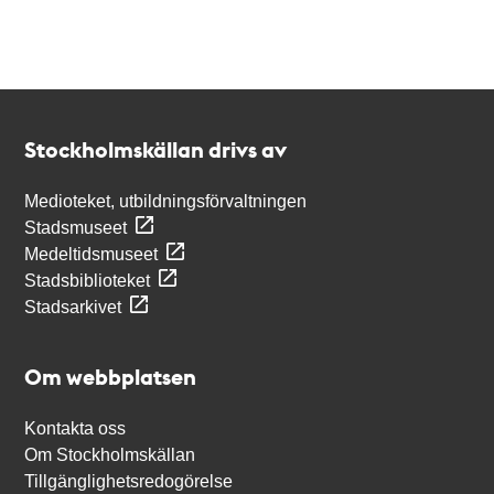
Kontakt
Stockholmskällan
Stockholmskällan drivs av
Medioteket, utbildningsförvaltningen
Stadsmuseet
Medeltidsmuseet
Stadsbiblioteket
Stadsarkivet
Om webbplatsen
Kontakta oss
Om Stockholmskällan
Tillgänglighetsredogörelse