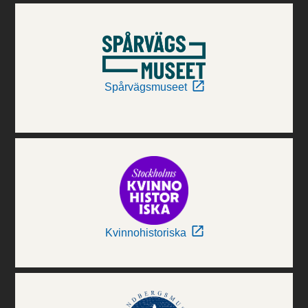
Spårvägsmuseet
Kvinnohistoriska