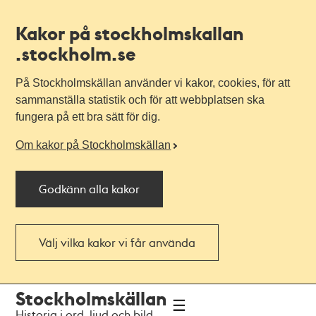
Kakor på stockholmskallan
.stockholm.se
På Stockholmskällan använder vi kakor, cookies, för att
sammanställa statistik och för att webbplatsen ska
fungera på ett bra sätt för dig.
Om kakor på Stockholmskällan
Godkänn alla kakor
Välj vilka kakor vi får använda
Till
Till
Stockholmskällan
navigationen
huvudinnehållet
Historia i ord, ljud och bild