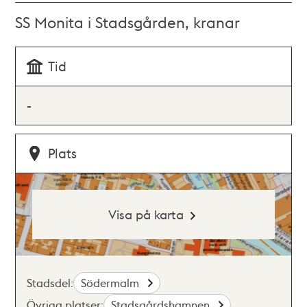
SS Monita i Stadsgården, kranar
Tid
-
Plats
Visa på karta
Stadsdel:
Södermalm
Övriga platser:
Stadsgårdshamnen