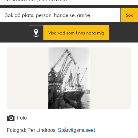
Fritextsök
Sök
Visa vad som finns nära mig
Foto
Fotograf: Per Lindroos.
Spårvägsmuseet