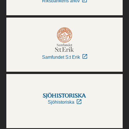
Riksbankens arkiv
Samfundet S:t Erik
Sjöhistoriska