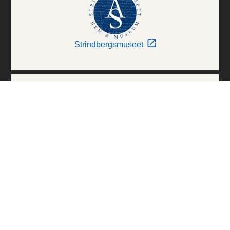
Strindbergsmuseet
Thielska Galleriet