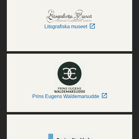
Litografiska museet
Prins Eugens Waldemarsudde