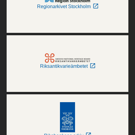
Regionarkivet Stockholm
Riksantikvarieämbetet