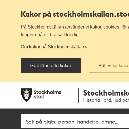
Kakor på stockholmskallan
.st
På Stockholmskällan använder vi kakor, cookies, för a
fungera på ett bra sätt för dig.
Om kakor på Stockholmskällan
Godkänn alla kakor
Välj vilka kak
Till
Till
Stockholmsk
navigationen
huvudinnehållet
Historia i ord, ljud oc
Fritextsök