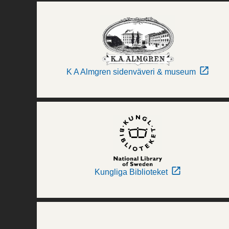
K A Almgren sidenväveri & museum
Kungliga Biblioteket