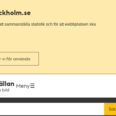
ockholm.se
tt sammanställa statistik och för att webbplatsen ska
or vi får använda
ällan
Meny
h bild
Sök