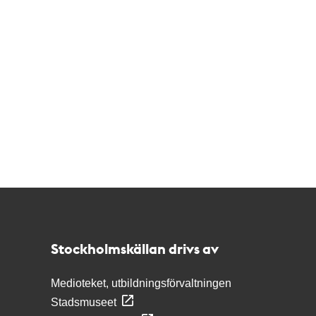
Kontakt
Stockholmskällan
Stockholmskällan drivs av
Medioteket, utbildningsförvaltningen
Stadsmuseet