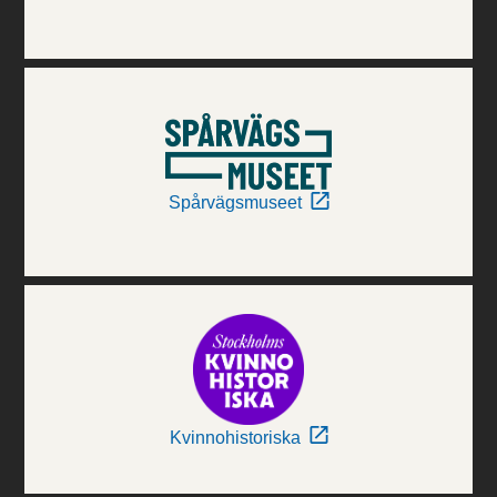
Spårvägsmuseet
Kvinnohistoriska