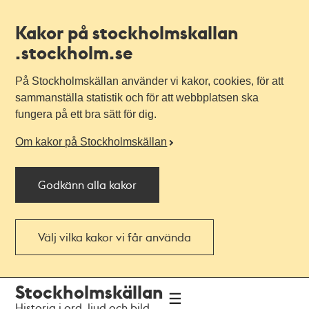
Kakor på stockholmskallan
.stockholm.se
På Stockholmskällan använder vi kakor, cookies, för att
sammanställa statistik och för att webbplatsen ska
fungera på ett bra sätt för dig.
Om kakor på Stockholmskällan
Godkänn alla kakor
Välj vilka kakor vi får använda
Till
Till
Stockholmskällan
navigationen
huvudinnehållet
Historia i ord, ljud och bild