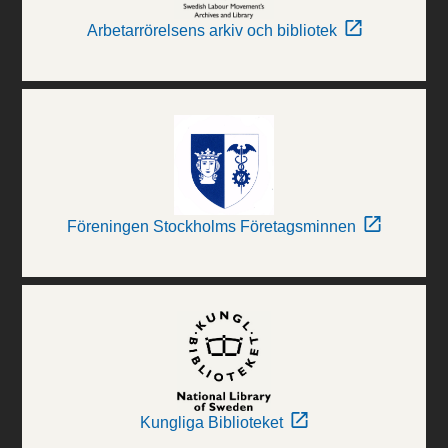
Arbetarrörelsens arkiv och bibliotek
Föreningen Stockholms Företagsminnen
Kungliga Biblioteket