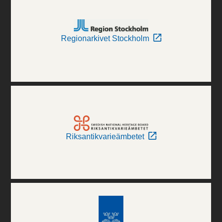
Regionarkivet Stockholm
Riksantikvarieämbetet