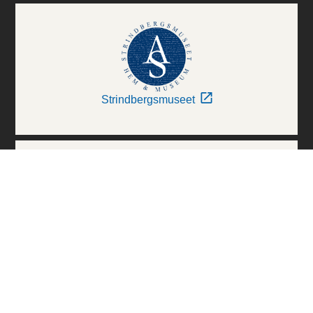
Strindbergsmuseet
Thielska Galleriet