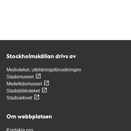
Kontakt
Stockholmskällan
Stockholmskällan drivs av
Medioteket, utbildningsförvaltningen
Stadsmuseet
Medeltidsmuseet
Stadsbiblioteket
Stadsarkivet
Om webbplatsen
Kontakta oss