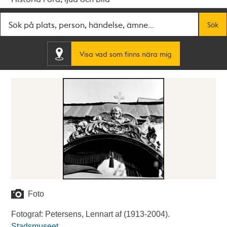
Fritextsök
Sök
Visa vad som finns nära mig
Foto
Fotograf: Petersens, Lennart af (1913-2004).
Stadsmuseet