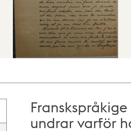
Franskspråkige 
undrar varför h