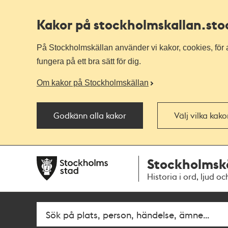
Kakor på stockholmskallan
.st
På Stockholmskällan använder vi kakor, cookies, för a
fungera på ett bra sätt för dig.
Om kakor på Stockholmskällan
Godkänn alla kakor
Välj vilka kak
Till
Till
Stockholmsk
navigationen
huvudinnehållet
Historia i ord, ljud oc
Fritextsök