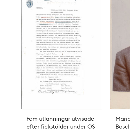
teman
Fem utlänningar utvisade
Mari
efter fickstölder under OS
Bosch