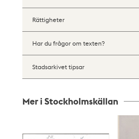
Rättigheter
Har du frågor om texten?
Stadsarkivet tipsar
Mer i Stockholmskällan
Relaterade
poster
och