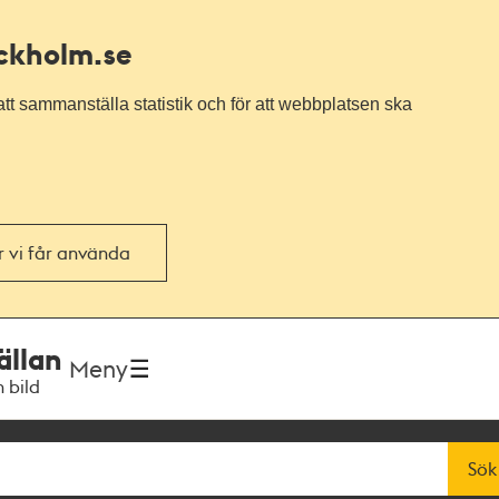
ockholm.se
tt sammanställa statistik och för att webbplatsen ska
or vi får använda
ällan
Meny
h bild
Sök