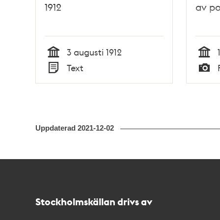
1912
av po
3 augusti 1912
Tid
Tid
Text
Typ
Typ
Uppdaterad
2021-12-02
Kontakt
Stockholmskällan
Stockholmskällan drivs av