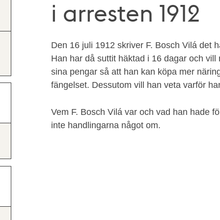
i arresten 1912
Den 16 juli 1912 skriver F. Bosch Vilá det hä
Han har då suttit häktad i 16 dagar och vill n
sina pengar så att han kan köpa mer närin
fängelset. Dessutom vill han veta varför ha
Vem F. Bosch Vilá var och vad han hade för 
inte handlingarna något om.