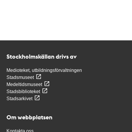
Kontakt
Stockholmskällan
Stockholmskällan drivs av
Medioteket, utbildningsförvaltningen
Stadsmuseet
Medeltidsmuseet
Stadsbiblioteket
Stadsarkivet
Om webbplatsen
Kontakta oss