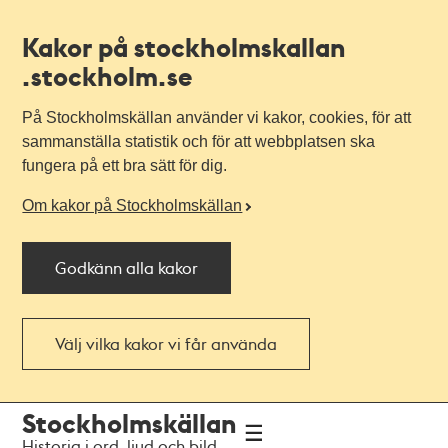
Kakor på stockholmskallan
.stockholm.se
På Stockholmskällan använder vi kakor, cookies, för att
sammanställa statistik och för att webbplatsen ska
fungera på ett bra sätt för dig.
Om kakor på Stockholmskällan
Godkänn alla kakor
Välj vilka kakor vi får använda
Till
Till
Stockholmskällan
navigationen
huvudinnehållet
Historia i ord, ljud och bild