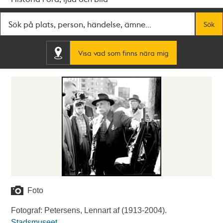
Fritextsök
Sök
Visa vad som finns nära mig
Foto
Fotograf: Petersens, Lennart af (1913-2004).
Stadsmuseet