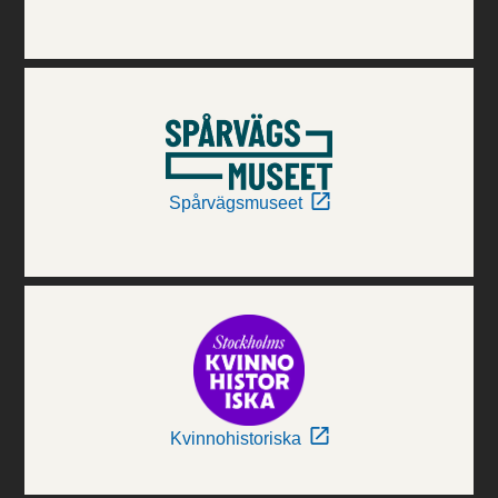
Spårvägsmuseet
Kvinnohistoriska