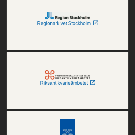
Regionarkivet Stockholm
Riksantikvarieämbetet