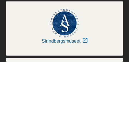
Strindbergsmuseet
Thielska Galleriet