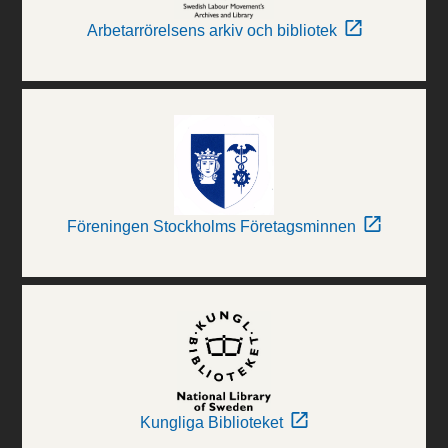
Arbetarrörelsens arkiv och bibliotek
Föreningen Stockholms Företagsminnen
Kungliga Biblioteket