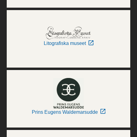
Litografiska museet
Prins Eugens Waldemarsudde