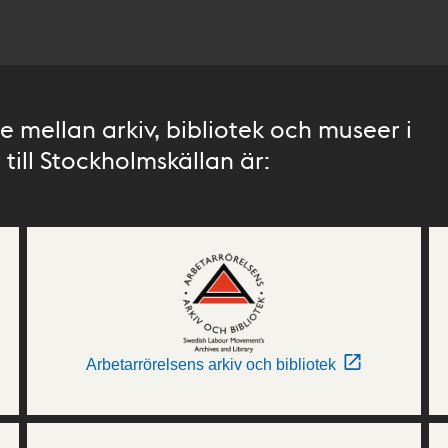
 mellan arkiv, bibliotek och museer i
till Stockholmskällan är:
Arbetarrörelsens arkiv och bibliotek