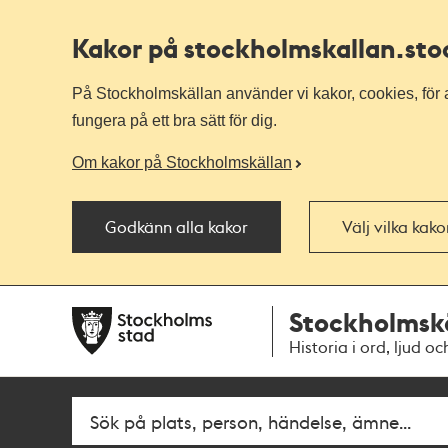
Kakor på stockholmskallan
.st
På Stockholmskällan använder vi kakor, cookies, för a
fungera på ett bra sätt för dig.
Om kakor på Stockholmskällan
Godkänn alla kakor
Välj vilka kak
Till
Till
Stockholmsk
navigationen
huvudinnehållet
Historia i ord, ljud oc
Fritextsök