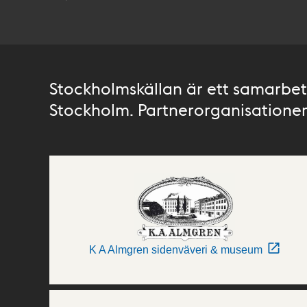
Stockholmskällan är ett samarbete
Stockholm. Partnerorganisationer 
K A Almgren sidenväveri & museum