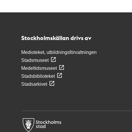
Kontakt
Stockholmskällan
Stockholmskällan drivs av
Medioteket, utbildningsförvaltningen
Stadsmuseet
Medeltidsmuseet
Stadsbiblioteket
Stadsarkivet