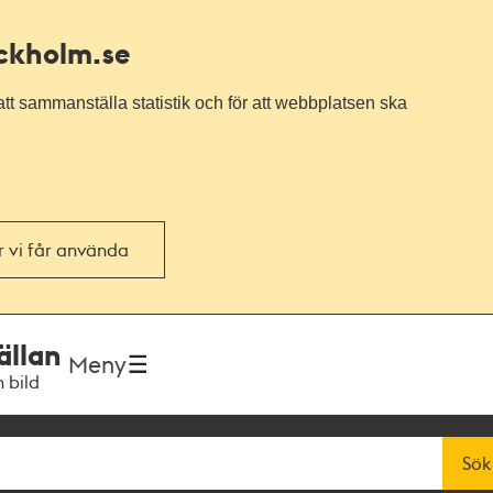
ockholm.se
tt sammanställa statistik och för att webbplatsen ska
or vi får använda
ällan
Meny
h bild
Sök