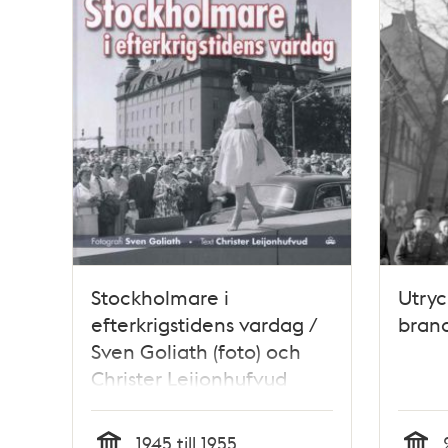
poster
och
teman
Stockholmare i
Utryc
efterkrigstidens vardag /
brand
Sven Goliath (foto) och
Christer Leijonhufvud
(text)
1945 till 1955