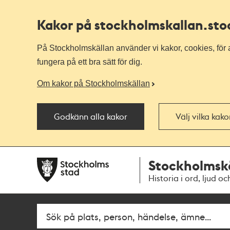
Kakor på stockholmskallan
.st
På Stockholmskällan använder vi kakor, cookies, för a
fungera på ett bra sätt för dig.
Om kakor på Stockholmskällan
Godkänn alla kakor
Välj vilka kak
Till
Till
Stockholmsk
navigationen
huvudinnehållet
Historia i ord, ljud oc
Fritextsök