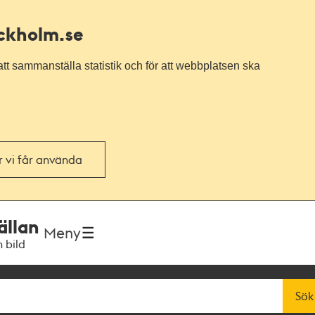
ockholm.se
tt sammanställa statistik och för att webbplatsen ska
or vi får använda
ällan
Meny
h bild
Sök