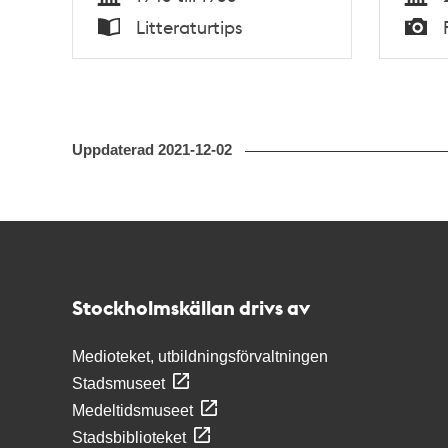
Tid
Tid
Litteraturtips
Typ
Typ
Uppdaterad
2021-12-02
Kontakt
Stockholmskällan
Stockholmskällan drivs av
Medioteket, utbildningsförvaltningen
Stadsmuseet
Medeltidsmuseet
Stadsbiblioteket