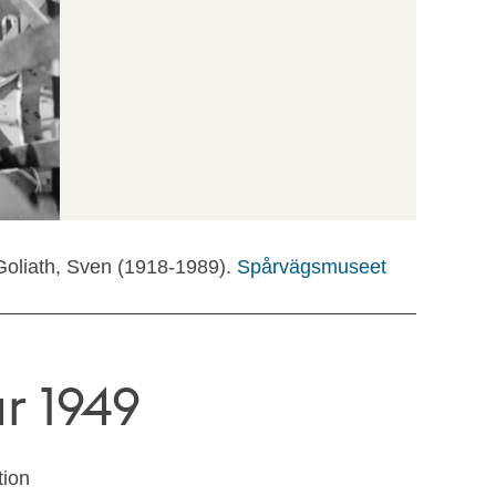
Goliath, Sven (1918-1989).
Spårvägsmuseet
r 1949
tion