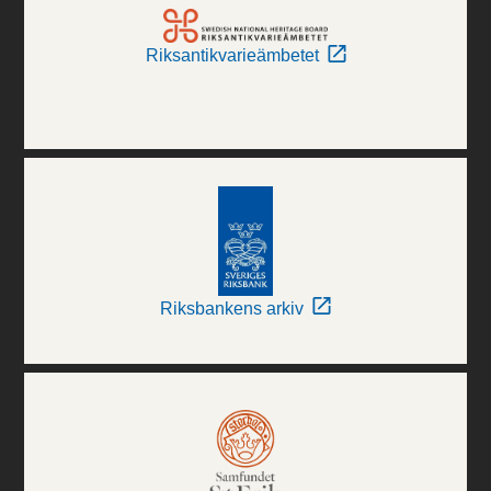
Riksantikvarieämbetet
Riksbankens arkiv