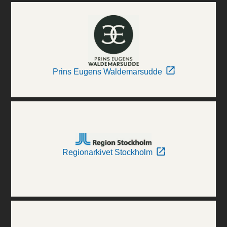
Prins Eugens Waldemarsudde
Regionarkivet Stockholm