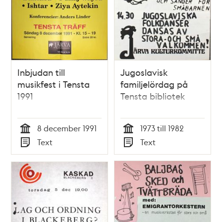
Inbjudan till
Jugoslavisk
musikfest i Tensta
familjelördag på
1991
Tensta bibliotek
8 december 1991
1973 till 1982
Tid
Tid
Text
Text
Typ
Typ