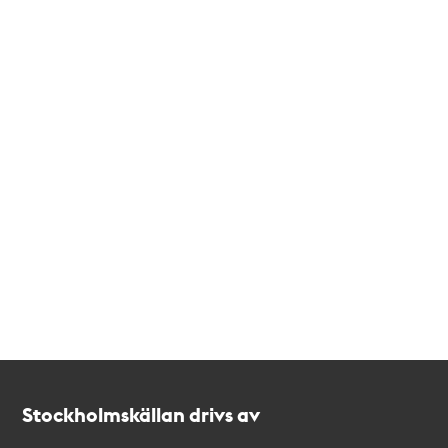
Kontakt
Stockholmskällan
Stockholmskällan drivs av