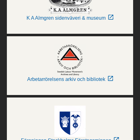
K A Almgren sidenväveri & museum
Arbetarrörelsens arkiv och bibliotek