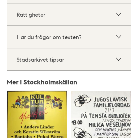
Rättigheter
Har du frågor om texten?
Stadsarkivet tipsar
Mer i Stockholmskällan
Relaterade
poster
och
teman