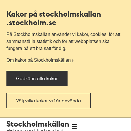
Kakor på stockholmskallan
.stockholm.se
På Stockholmskällan använder vi kakor, cookies, för att
sammanställa statistik och för att webbplatsen ska
fungera på ett bra sätt för dig.
Om kakor på Stockholmskällan
Godkänn alla kakor
Välj vilka kakor vi får använda
Till
Till
Stockholmskällan
navigationen
huvudinnehållet
Historia i ord, ljud och bild