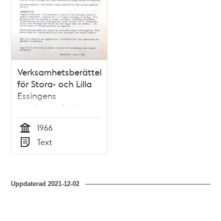
Verksamhetsberättelse
för Stora- och Lilla
Essingens
ungdomsgårdar
1966
1966
Tid
Text
Typ
Uppdaterad
2021-12-02