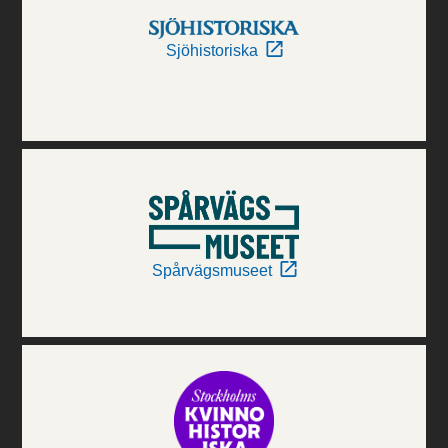
Sjöhistoriska
Spårvägsmuseet