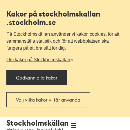
Kakor på stockholmskallan
.stockholm.se
På Stockholmskällan använder vi kakor, cookies, för att
sammanställa statistik och för att webbplatsen ska
fungera på ett bra sätt för dig.
Om kakor på Stockholmskällan
Godkänn alla kakor
Välj vilka kakor vi får använda
Till
Till
Stockholmskällan
navigationen
huvudinnehållet
Historia i ord, ljud och bild