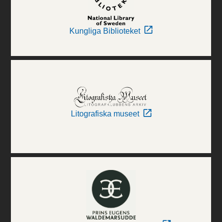
Kungliga Biblioteket
Litografiska museet