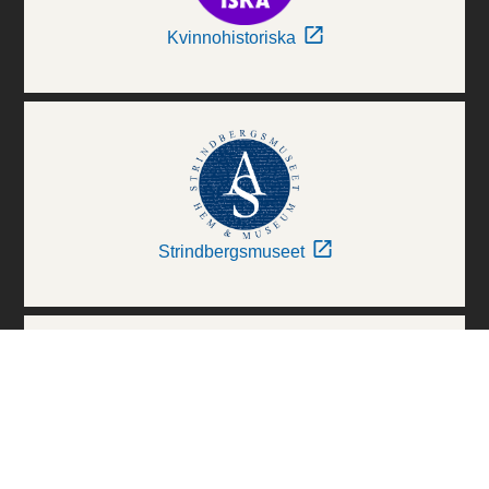
Kvinnohistoriska
Strindbergsmuseet
Thielska Galleriet