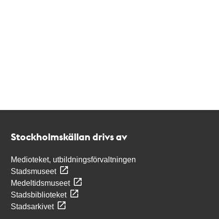
Kontakt
Stockholmskällan
Stockholmskällan drivs av
Medioteket, utbildningsförvaltningen
Stadsmuseet
Medeltidsmuseet
Stadsbiblioteket
Stadsarkivet