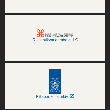
Riksantikvarieämbetet
Riksbankens arkiv