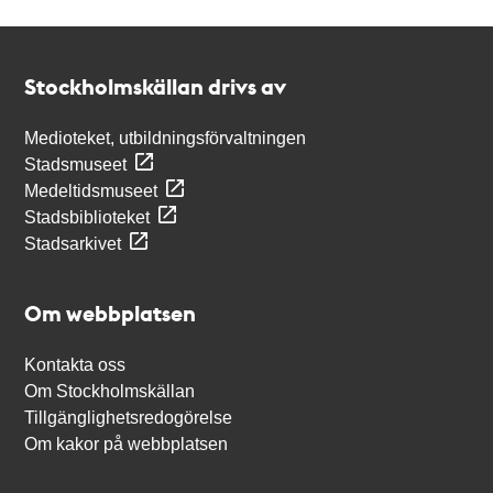
Kontakt
Stockholmskällan
Stockholmskällan drivs av
Medioteket, utbildningsförvaltningen
Stadsmuseet
Medeltidsmuseet
Stadsbiblioteket
Stadsarkivet
Om webbplatsen
Kontakta oss
Om Stockholmskällan
Tillgänglighetsredogörelse
Om kakor på webbplatsen