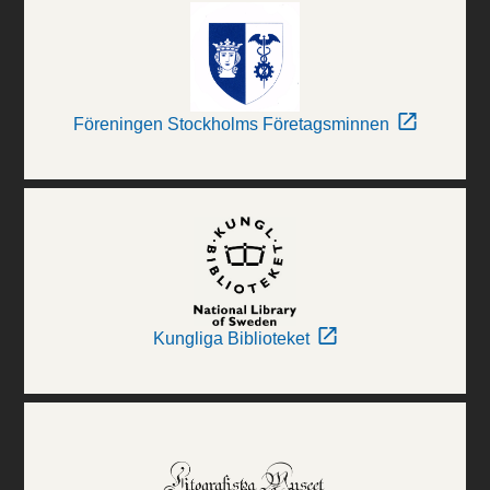
Föreningen Stockholms Företagsminnen
Kungliga Biblioteket