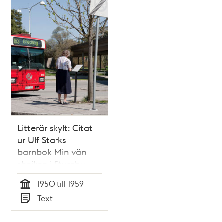
och
teman
Litterär skylt: Citat
ur Ulf Starks
barnbok Min vän
shejken i Stureby
1950 till 1959
Tid
Text
Typ