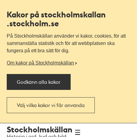
Kakor på stockholmskallan
.stockholm.se
På Stockholmskällan använder vi kakor, cookies, för att
sammanställa statistik och för att webbplatsen ska
fungera på ett bra sätt för dig.
Om kakor på Stockholmskällan
Godkänn alla kakor
Välj vilka kakor vi får använda
Till
Till
Stockholmskällan
navigationen
huvudinnehållet
Historia i ord, ljud och bild