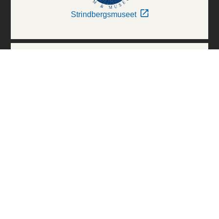
Strindbergsmuseet
Thielska Galleriet
Världskulturmuseerna