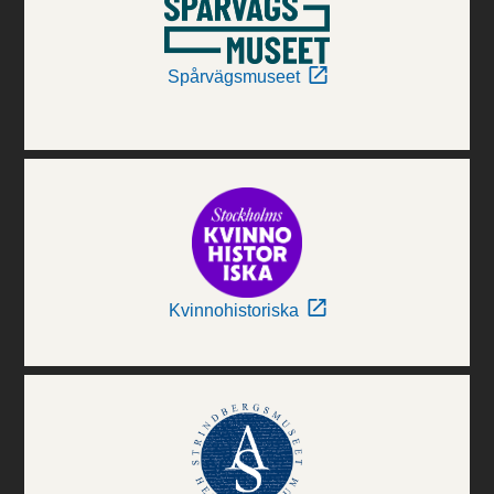
Spårvägsmuseet
Kvinnohistoriska