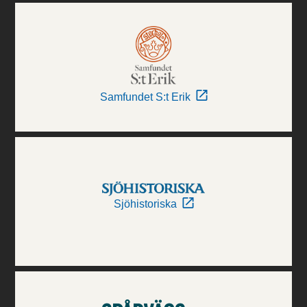
Samfundet S:t Erik
Sjöhistoriska