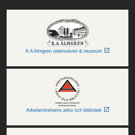
K A Almgren sidenväveri & museum
Arbetarrörelsens arkiv och bibliotek