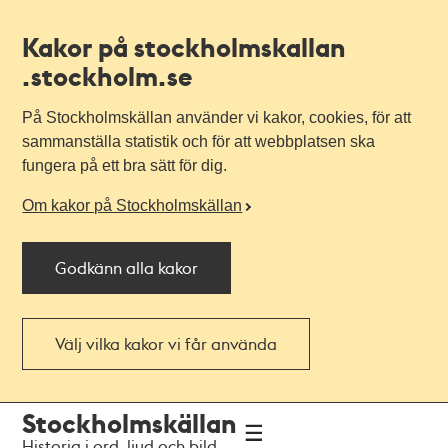
Kakor på stockholmskallan
.stockholm.se
På Stockholmskällan använder vi kakor, cookies, för att
sammanställa statistik och för att webbplatsen ska
fungera på ett bra sätt för dig.
Om kakor på Stockholmskällan
Godkänn alla kakor
Välj vilka kakor vi får använda
Till
Till
Stockholmskällan
navigationen
huvudinnehållet
Historia i ord, ljud och bild