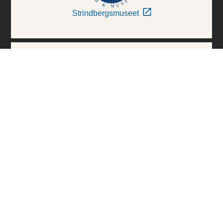
Strindbergsmuseet
Thielska Galleriet
Världskulturmuseerna