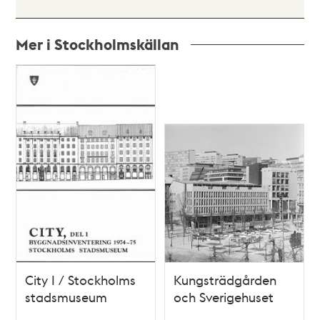
Mer i Stockholmskällan
Relaterade
poster
och
teman
City I / Stockholms
Kungsträdgården
stadsmuseum
och Sverigehuset