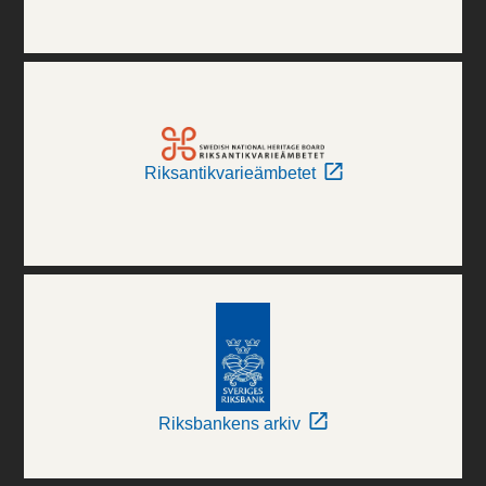
Riksantikvarieämbetet
Riksbankens arkiv