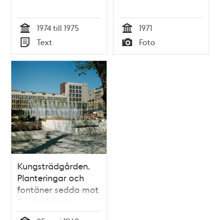
1974 till 1975
1971
Tid
Tid
Text
Foto
Typ
Typ
Kungsträdgården.
Planteringar och
fontäner sedda mot
Sverigehuset