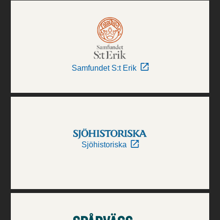
Samfundet S:t Erik
Sjöhistoriska