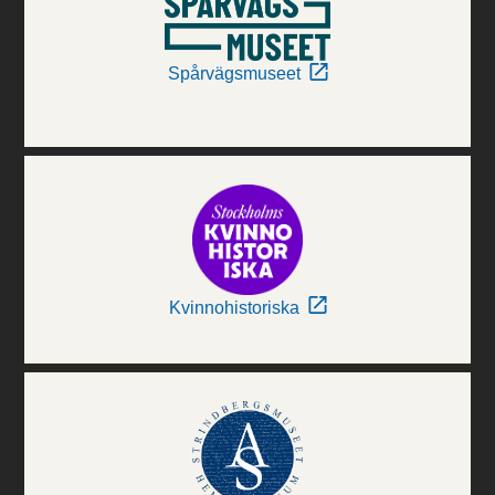
Spårvägsmuseet
Kvinnohistoriska