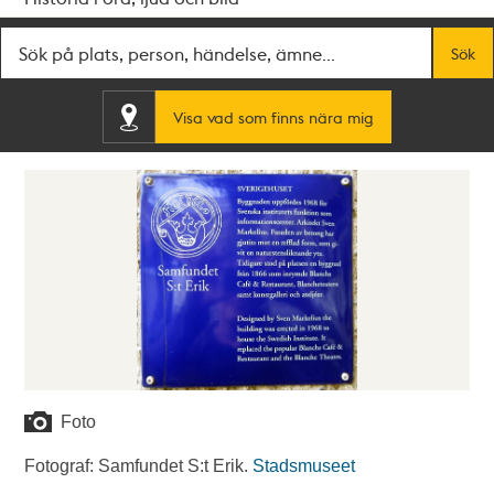
Fritextsök
Sök
Visa vad som finns nära mig
Foto
Fotograf: Samfundet S:t Erik.
Stadsmuseet