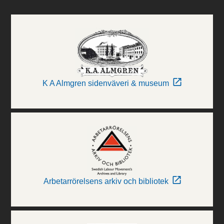
K A Almgren sidenväveri & museum
Arbetarrörelsens arkiv och bibliotek