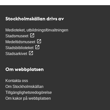
Kontakt
Stockholmskällan
Stockholmskällan drivs av
Medioteket, utbildningsförvaltningen
Stadsmuseet
Medeltidsmuseet
Stadsbiblioteket
Stadsarkivet
Om webbplatsen
Kontakta oss
Om Stockholmskällan
Tillgänglighetsredogörelse
Om kakor på webbplatsen