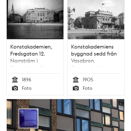
Konstakademien,
Konstakademiens
Fredsgatan 12.
byggnad sedd från
Norrström i
Vasabron.
förgrunden. Klara
Byggnaden är
kyrka till vänster
dekorerad i
1896
1905
samband med
Tid
Tid
Foto
Foto
hertigparet av
Typ
Typ
Skånes ankomst