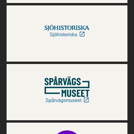
Sjöhistoriska
Spårvägsmuseet