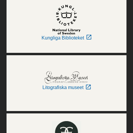
Kungliga Biblioteket
Litografiska museet