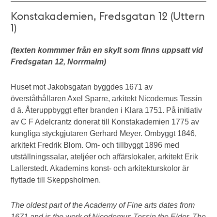
Konstakademien, Fredsgatan 12 (Uttern
1)
(texten kommmer från en skylt som finns uppsatt vid
Fredsgatan 12, Norrmalm)
Huset mot Jakobsgatan byggdes 1671 av
överståthållaren Axel Sparre, arkitekt Nicodemus Tessin
d ä. Återuppbyggt efter branden i Klara 1751. På initiativ
av C F Adelcrantz donerat till Konstakademien 1775 av
kungliga styckgjutaren Gerhard Meyer. Ombyggt 1846,
arkitekt Fredrik Blom. Om- och tillbyggt 1896 med
utställningssalar, ateljéer och affärslokaler, arkitekt Erik
Lallerstedt. Akademins konst- och arkitekturskolor är
flyttade till Skeppsholmen.
The oldest part of the Academy of Fine arts dates from
1671 and is the work of Nicodemus Tessin the Elder. The