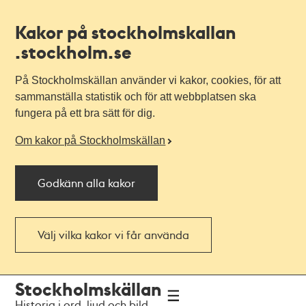
Kakor på stockholmskallan
.stockholm.se
På Stockholmskällan använder vi kakor, cookies, för att
sammanställa statistik och för att webbplatsen ska
fungera på ett bra sätt för dig.
Om kakor på Stockholmskällan
Godkänn alla kakor
Välj vilka kakor vi får använda
Till
Till
Stockholmskällan
navigationen
huvudinnehållet
Historia i ord, ljud och bild