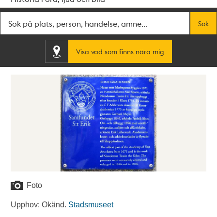
Fritextsök
Sök
Visa vad som finns nära mig
Foto
Upphov: Okänd.
Stadsmuseet