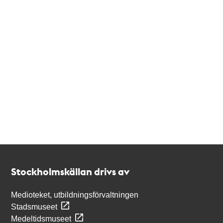
Kontakt
Stockholmskällan
Stockholmskällan drivs av
Medioteket, utbildningsförvaltningen
Stadsmuseet
Medeltidsmuseet