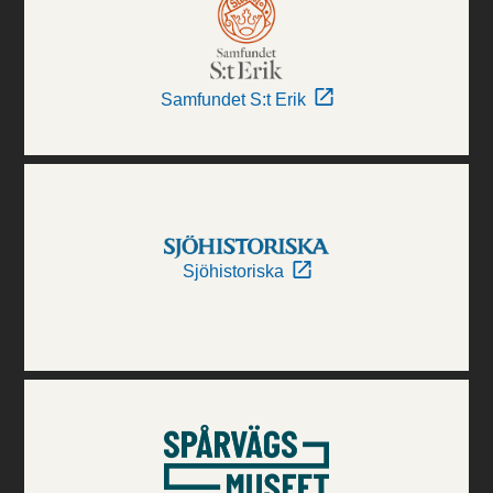
Samfundet S:t Erik
Sjöhistoriska