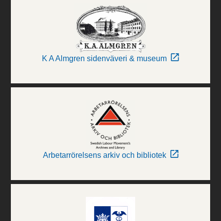
K A Almgren sidenväveri & museum
Arbetarrörelsens arkiv och bibliotek