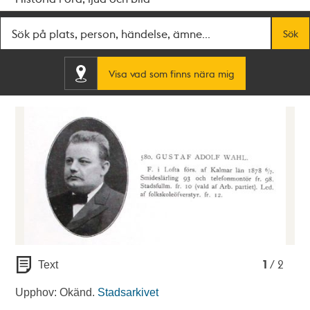
Fritextsök
Sök
Visa vad som finns nära mig
1
2
1
/ 2
Text
Upphov: Okänd.
Stadsarkivet