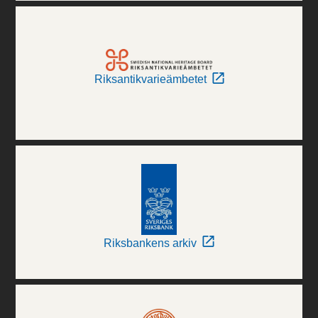
Riksantikvarieämbetet
Riksbankens arkiv