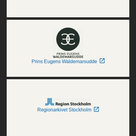
Prins Eugens Waldemarsudde
Regionarkivet Stockholm