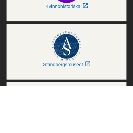
Kvinnohistoriska
Strindbergsmuseet
Thielska Galleriet