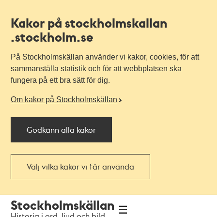
Kakor på stockholmskallan
.stockholm.se
På Stockholmskällan använder vi kakor, cookies, för att
sammanställa statistik och för att webbplatsen ska
fungera på ett bra sätt för dig.
Om kakor på Stockholmskällan
Godkänn alla kakor
Välj vilka kakor vi får använda
Till
Till
Stockholmskällan
navigationen
huvudinnehållet
Historia i ord, ljud och bild