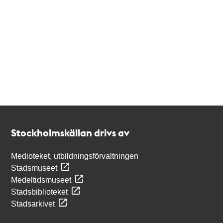
Kontakt
Stockholmskällan
Stockholmskällan drivs av
Medioteket, utbildningsförvaltningen
Stadsmuseet
Medeltidsmuseet
Stadsbiblioteket
Stadsarkivet