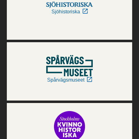
Sjöhistoriska
Spårvägsmuseet