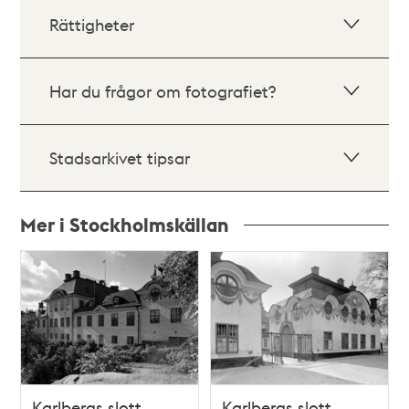
Rättigheter
Har du frågor om fotografiet?
Stadsarkivet tipsar
Mer i Stockholmskällan
Relaterade
poster
och
teman
Karlbergs slott
Karlbergs slott