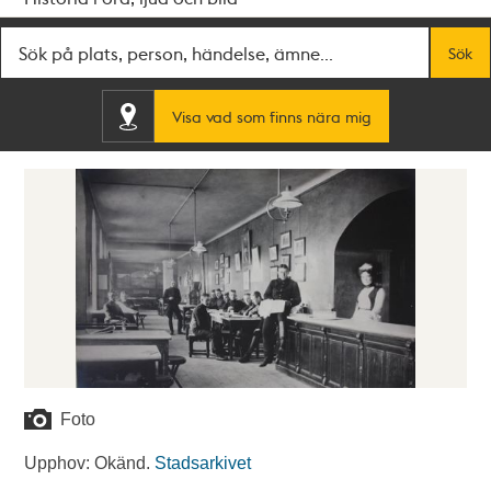
Fritextsök
Sök
Visa vad som finns nära mig
Foto
Upphov: Okänd.
Stadsarkivet