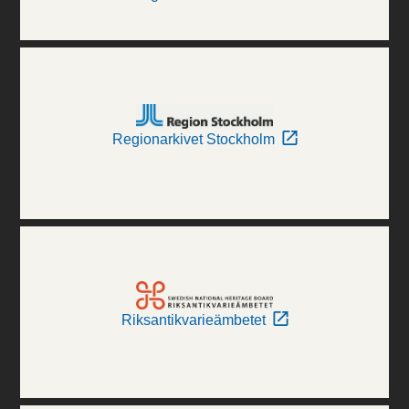
Regionarkivet Stockholm
Riksantikvarieämbetet