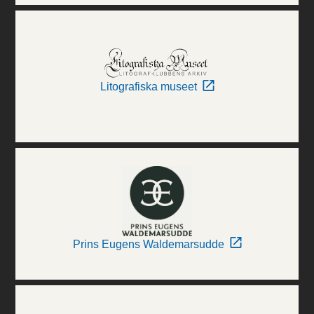
Litografiska museet
Prins Eugens Waldemarsudde