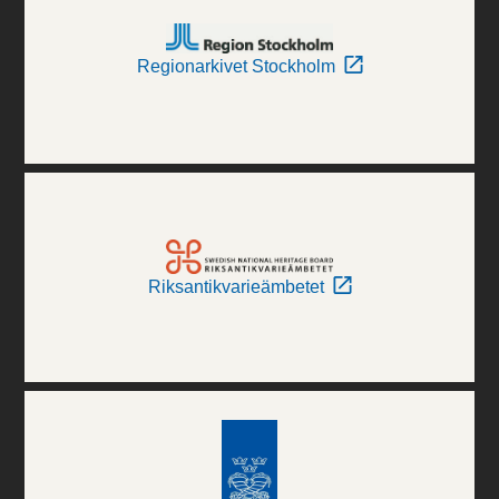
Regionarkivet Stockholm
Riksantikvarieämbetet