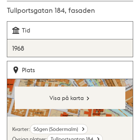
Tullportsgatan 184, fasaden
Tid
1968
Plats
Visa på karta
Kvarter:
Sågen (Södermalm)
Övriga platser:
Tullportsgatan 184