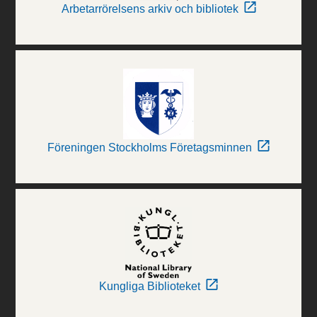
Arbetarrörelsens arkiv och bibliotek
Föreningen Stockholms Företagsminnen
Kungliga Biblioteket