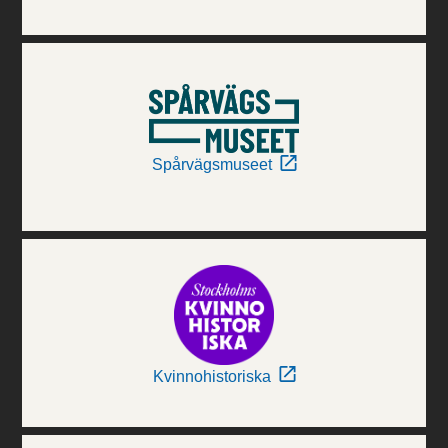
Spårvägsmuseet
Kvinnohistoriska