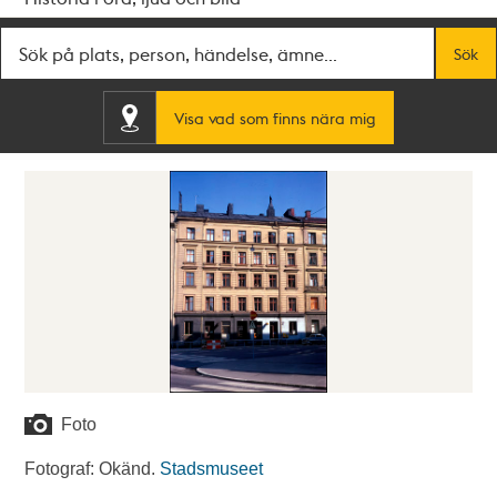
Fritextsök
Sök
Visa vad som finns nära mig
Foto
Fotograf: Okänd.
Stadsmuseet