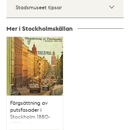
Stadsmuseet tipsar
Mer i Stockholmskällan
Relaterade
poster
och
teman
Färgsättning av
putsfasader i
Stockholm 1880-
1930 : ett