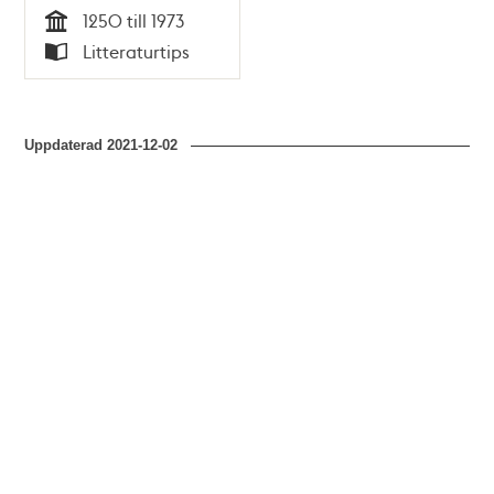
examensarbete
1250 till 1973
utfört på KTH,
Tid
Litteraturtips
Sektionen för
Typ
Arkitektur,
Avdelningen för
Formlära / Sidsel
Uppdaterad
2021-12-02
Broberg, Catherine
Paues