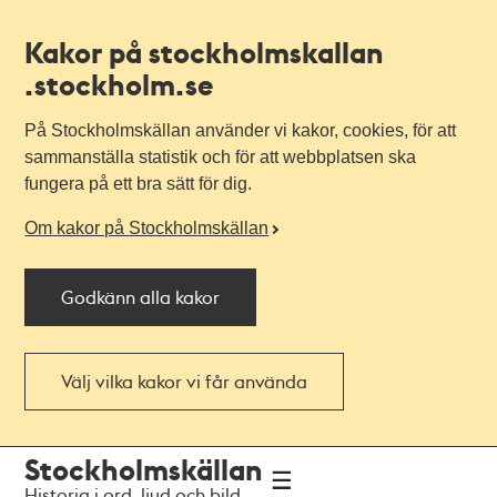
Kakor på stockholmskallan
.stockholm.se
På Stockholmskällan använder vi kakor, cookies, för att
sammanställa statistik och för att webbplatsen ska
fungera på ett bra sätt för dig.
Om kakor på Stockholmskällan
Godkänn alla kakor
Välj vilka kakor vi får använda
Till
Till
Stockholmskällan
navigationen
huvudinnehållet
Historia i ord, ljud och bild