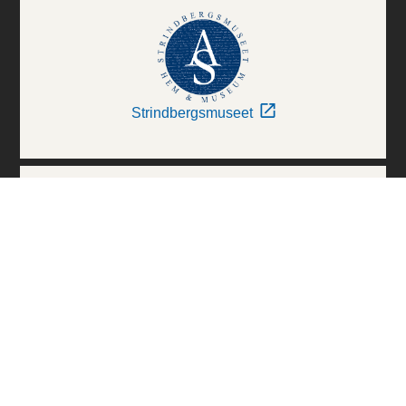
Strindbergsmuseet
Thielska Galleriet