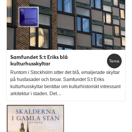
Relaterade
poster
och
teman
Samfundet S:t Eriks blå
Tema
kulturhusskyltar
Runtom i Stockholm sitter det blå, emaljerade skyltar
på husfasader och broar. Samfundet S:t Eriks
kulturhusskyltar berättar om kulturhistoriskt intressant
arkitektur i staden. Det…