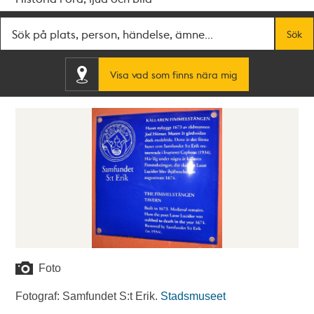
Fritextsök
Sök
Visa vad som finns nära mig
Foto
Fotograf: Samfundet S:t Erik.
Stadsmuseet