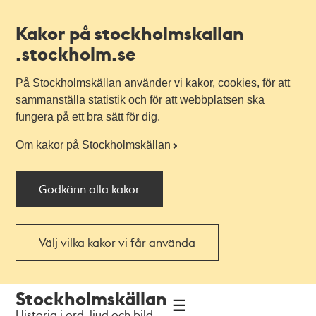
Kakor på stockholmskallan
.stockholm.se
På Stockholmskällan använder vi kakor, cookies, för att
sammanställa statistik och för att webbplatsen ska
fungera på ett bra sätt för dig.
Om kakor på Stockholmskällan
Godkänn alla kakor
Välj vilka kakor vi får använda
Till
Till
Stockholmskällan
navigationen
huvudinnehållet
Historia i ord, ljud och bild