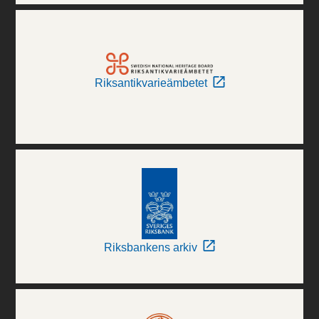
Riksantikvarieämbetet
Riksbankens arkiv