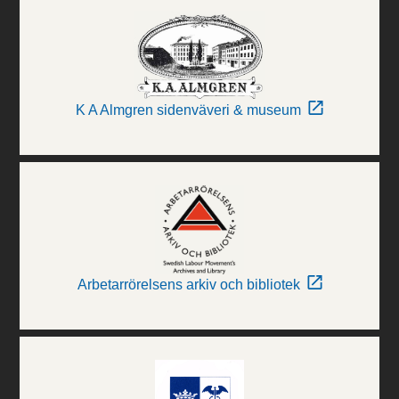
K A Almgren sidenväveri & museum
Arbetarrörelsens arkiv och bibliotek