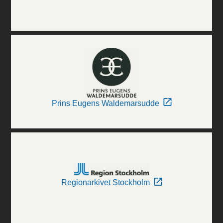
Prins Eugens Waldemarsudde
Regionarkivet Stockholm