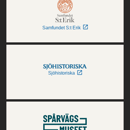
Samfundet S:t Erik
Sjöhistoriska