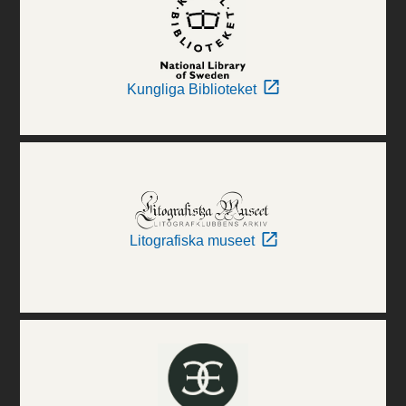
Kungliga Biblioteket
Litografiska museet