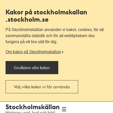
Kakor på stockholmskallan
.stockholm.se
På Stockholmskällan använder vi kakor, cookies, för att
sammanställa statistik och för att webbplatsen ska
fungera på ett bra sätt för dig.
Om kakor på Stockholmskällan
Godkänn alla kakor
Välj vilka kakor vi får använda
Till
Till
Stockholmskällan
navigationen
huvudinnehållet
Historia i ord, ljud och bild