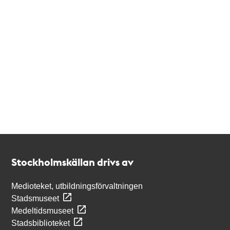
Kontakt
Stockholmskällan
Stockholmskällan drivs av
Medioteket, utbildningsförvaltningen
Stadsmuseet
Medeltidsmuseet
Stadsbiblioteket