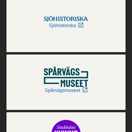
Sjöhistoriska
Spårvägsmuseet