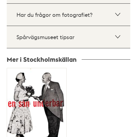
Har du frågor om fotografiet?
Spårvägsmuseet tipsar
Mer i Stockholmskällan
Relaterade
poster
och
teman