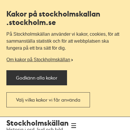
Kakor på stockholmskallan
.stockholm.se
På Stockholmskällan använder vi kakor, cookies, för att
sammanställa statistik och för att webbplatsen ska
fungera på ett bra sätt för dig.
Om kakor på Stockholmskällan
Godkänn alla kakor
Välj vilka kakor vi får använda
Till
Till
Stockholmskällan
navigationen
huvudinnehållet
Historia i ord, ljud och bild