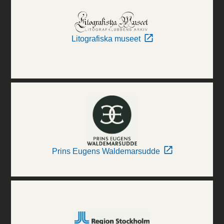
Litografiska museet
Prins Eugens Waldemarsudde