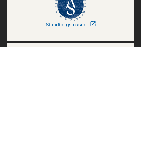
Strindbergsmuseet
Thielska Galleriet
Världskulturmuseerna