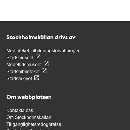
Kontakt
Stockholmskällan
Stockholmskällan drivs av
Medioteket, utbildningsförvaltningen
Stadsmuseet
Medeltidsmuseet
Stadsbiblioteket
Stadsarkivet
Om webbplatsen
Kontakta oss
Om Stockholmskällan
Tillgänglighetsredogörelse