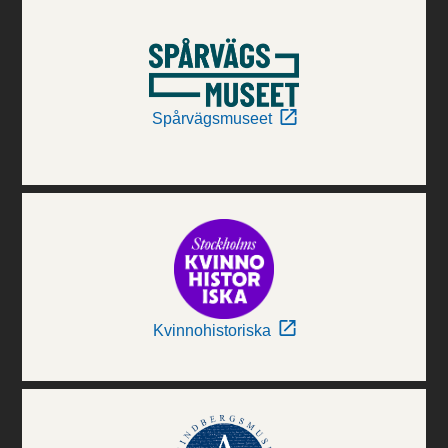
Spårvägsmuseet
Kvinnohistoriska