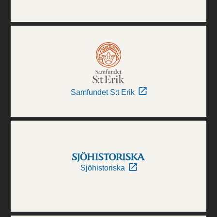
Samfundet S:t Erik
Sjöhistoriska