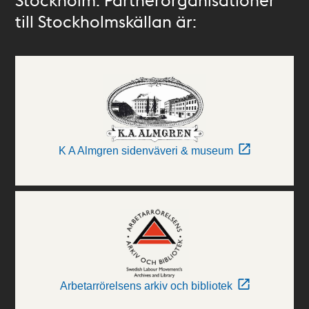
till Stockholmskällan är:
K A Almgren sidenväveri & museum
Arbetarrörelsens arkiv och bibliotek