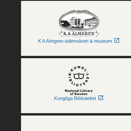
K A Almgren sidenväveri & museum
Kungliga Biblioteket