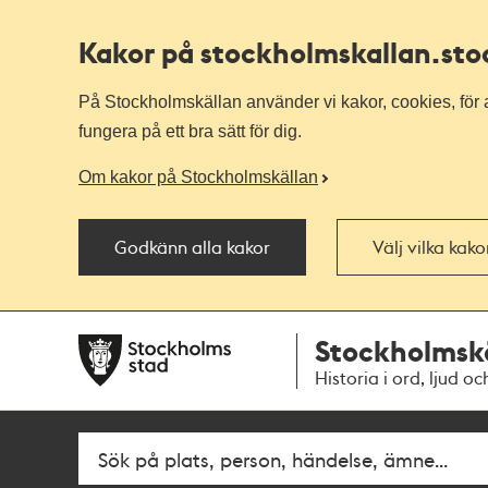
Kakor på stockholmskallan
.st
På Stockholmskällan använder vi kakor, cookies, för a
fungera på ett bra sätt för dig.
Om kakor på Stockholmskällan
Godkänn alla kakor
Välj vilka kak
Till
Till
Stockholmsk
navigationen
huvudinnehållet
Historia i ord, ljud oc
Fritextsök