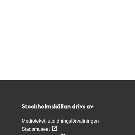
Kontakt
Stockholmskällan
Stockholmskällan drivs av
Medioteket, utbildningsförvaltningen
Stadsmuseet