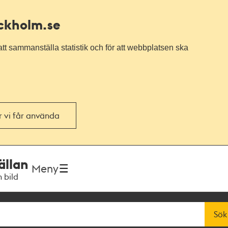
ockholm.se
tt sammanställa statistik och för att webbplatsen ska
or vi får använda
ällan
Meny
h bild
Sök