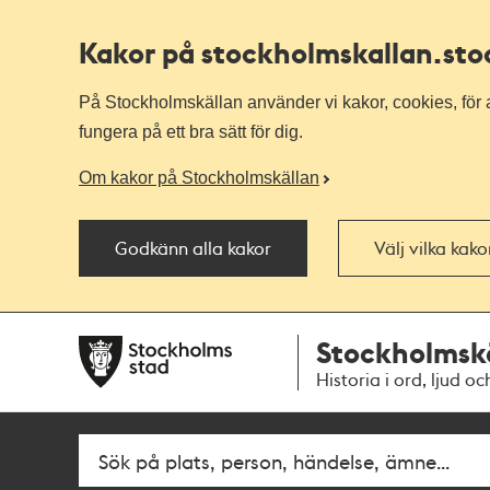
Kakor på stockholmskallan
.st
På Stockholmskällan använder vi kakor, cookies, för a
fungera på ett bra sätt för dig.
Om kakor på Stockholmskällan
Godkänn alla kakor
Välj vilka kak
Till
Till
Stockholmsk
navigationen
huvudinnehållet
Historia i ord, ljud oc
Fritextsök