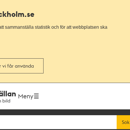
ockholm.se
tt sammanställa statistik och för att webbplatsen ska
or vi får använda
ällan
Meny
h bild
Sök