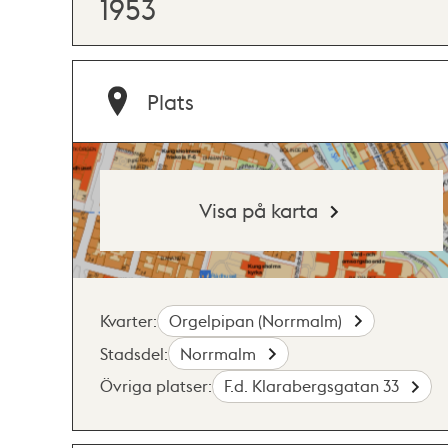
1953
Plats
Visa på karta
Kvarter:
Orgelpipan (Norrmalm)
Stadsdel:
Norrmalm
Övriga platser:
F.d. Klarabergsgatan 33