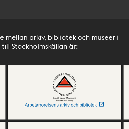
 mellan arkiv, bibliotek och museer i
till Stockholmskällan är:
Arbetarrörelsens arkiv och bibliotek