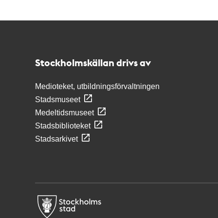
Kontakt
Stockholmskällan
Stockholmskällan drivs av
Medioteket, utbildningsförvaltningen
Stadsmuseet
Medeltidsmuseet
Stadsbiblioteket
Stadsarkivet