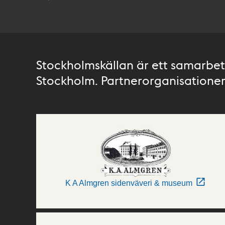
Stockholmskällan är ett samarbete
Stockholm. Partnerorganisationer 
K A Almgren sidenväveri & museum