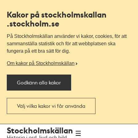
Kakor på stockholmskallan
.stockholm.se
På Stockholmskällan använder vi kakor, cookies, för att
sammanställa statistik och för att webbplatsen ska
fungera på ett bra sätt för dig.
Om kakor på Stockholmskällan
Godkänn alla kakor
Välj vilka kakor vi får använda
Till
Till
Stockholmskällan
navigationen
huvudinnehållet
Historia i ord, ljud och bild