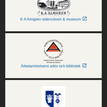
K A Almgren sidenväveri & museum
Arbetarrörelsens arkiv och bibliotek