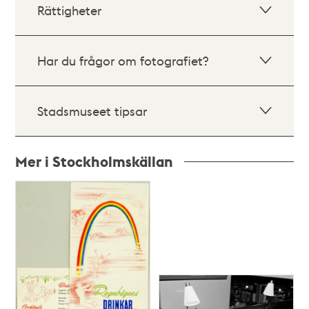
Rättigheter
Har du frågor om fotografiet?
Stadsmuseet tipsar
Mer i Stockholmskällan
Relaterade
poster
och
teman