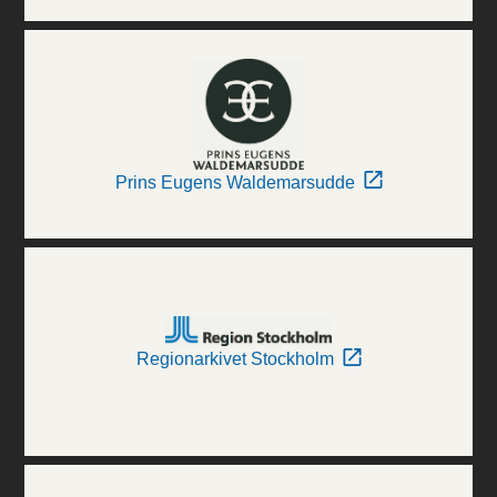
Prins Eugens Waldemarsudde
Regionarkivet Stockholm