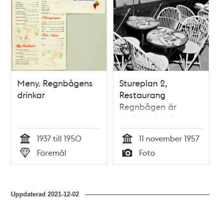
Meny. Regnbågens
Stureplan 2,
drinkar
Restaurang
Regnbågen är
ombyggd och
nyinredd. Stig
1937 till 1950
11 november 1957
Lindbergs
Tid
Tid
Föremål
Foto
emaljerade bord på
Typ
Typ
läktaren
Uppdaterad
2021-12-02