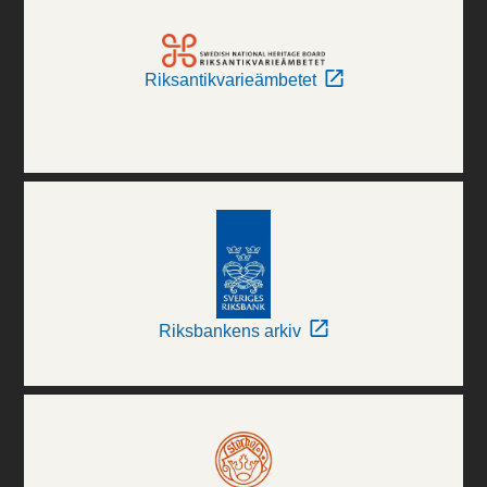
Riksantikvarieämbetet
Riksbankens arkiv