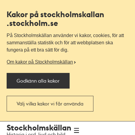
Kakor på stockholmskallan
.stockholm.se
På Stockholmskällan använder vi kakor, cookies, för att
sammanställa statistik och för att webbplatsen ska
fungera på ett bra sätt för dig.
Om kakor på Stockholmskällan
Godkänn alla kakor
Välj vilka kakor vi får använda
Till
Till
Stockholmskällan
navigationen
huvudinnehållet
Historia i ord, ljud och bild