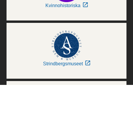
Kvinnohistoriska
Strindbergsmuseet
Thielska Galleriet