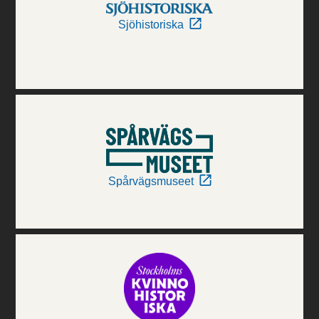
Sjöhistoriska
Spårvägsmuseet