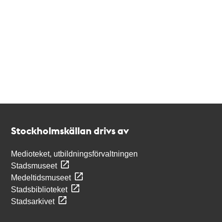
Kontakt
Stockholmskällan
Stockholmskällan drivs av
Medioteket, utbildningsförvaltningen
Stadsmuseet
Medeltidsmuseet
Stadsbiblioteket
Stadsarkivet