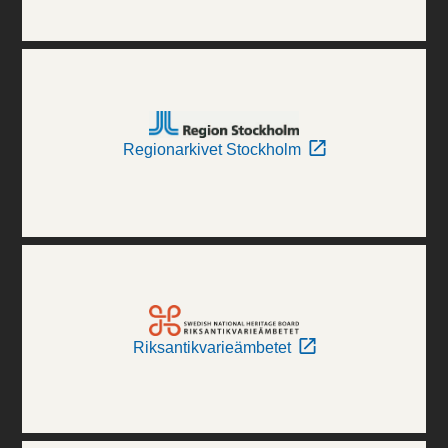
Regionarkivet Stockholm
Riksantikvarieämbetet