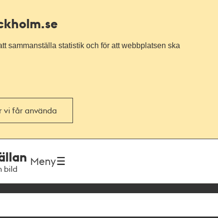
ockholm.se
tt sammanställa statistik och för att webbplatsen ska
or vi får använda
ällan
Meny
h bild