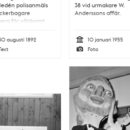
Hedén polisanmäls
38 vid urmakare W.
ockerbagare
Anderssons affär.
erg för våldsamt
rädande 1892
30 augusti 1892
10 januari 1955
Tid
Text
Foto
Typ