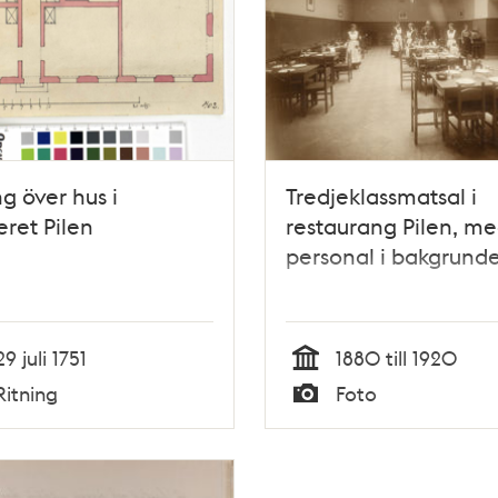
ng över hus i
Tredjeklassmatsal i
eret Pilen
restaurang Pilen, m
personal i bakgrund
29 juli 1751
1880 till 1920
Tid
Ritning
Foto
Typ