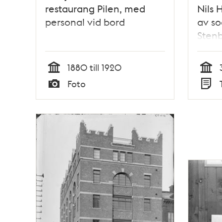
restaurang Pilen, med
Nils 
personal vid bord
av s
Stenb
uppt
1880 till 1920
Tid
Tid
Foto
Typ
Typ