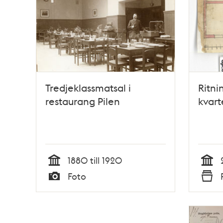
Tredjeklassmatsal i
Ritni
restaurang Pilen
kvart
1880 till 1920
Tid
Tid
Foto
Typ
Typ