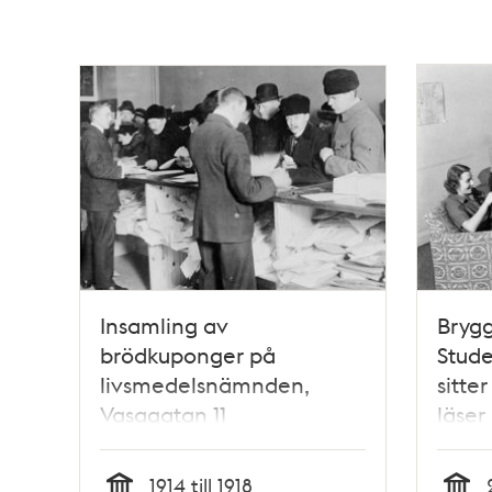
Insamling av
Brygg
brödkuponger på
Stud
livsmedelsnämnden,
sitte
Vasagatan 11
läser
1914 till 1918