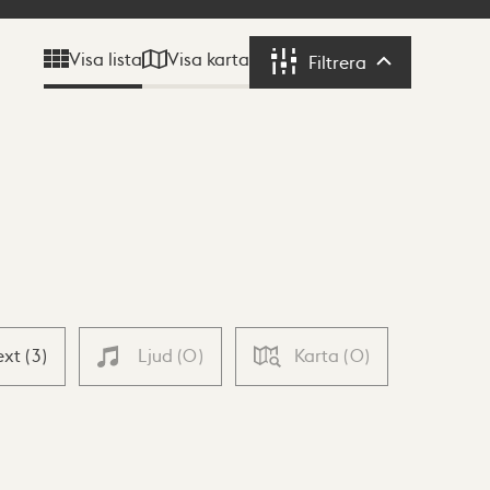
Visa karta
Visa lista
Filtrera
Filtrera
ext
(
3
)
Ljud
(
0
)
Karta
(
0
)