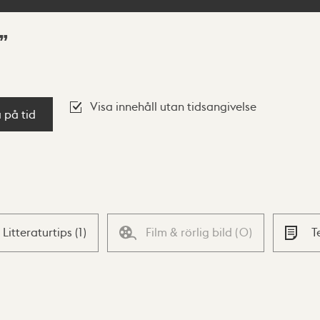
Visa innehåll utan tidsangivelse
a på tid
Litteraturtips
(
1
)
Film & rörlig bild
(
0
)
T