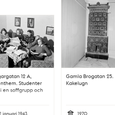
argatan 12 A,
Gamla Brogatan 25.
enthem. Studenter
Kakelugn
r i en soffgrupp och
2 januari 1943
1970