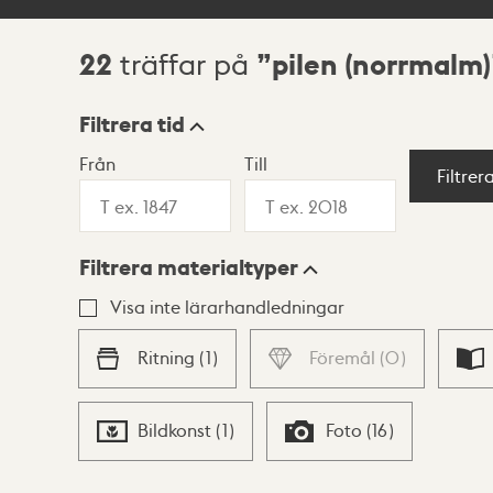
22
pilen (norrmalm)
träffar på
Sökresultat
Filtrera tid
Från
Till
Visningsläge
Filtrer
Filtrera materialtyper
Lista
Karta
Visa inte lärarhandledningar
Ritning
(
1
)
Föremål
(
0
)
Bildkonst
(
1
)
Foto
(
16
)