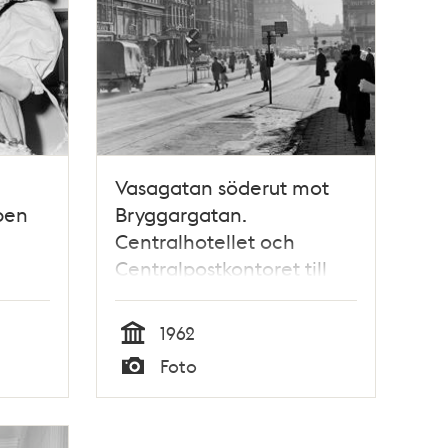
Vasagatan söderut mot
ben
Bryggargatan.
Centralhotellet och
Centralpostkontoret till
vänster
1962
Tid
Foto
Typ