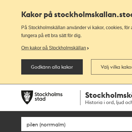
Kakor på stockholmskallan
.st
På Stockholmskällan använder vi kakor, cookies, för a
fungera på ett bra sätt för dig.
Om kakor på Stockholmskällan
Godkänn alla kakor
Välj vilka kak
Till
Till
Stockholmsk
navigationen
huvudinnehållet
Historia i ord, ljud oc
Sök
Fritextsök