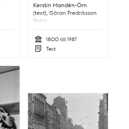
Kerstin Mandén-Örn
(text), Göran Fredriksson
(foto)
1800 till 1987
Tid
Text
Typ