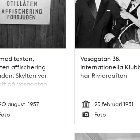
 med texten,
Vasagatan 38.
åten affischering
Internationella Klub
uden. Skylten var
har Rivieraafton
tt på Vasagatan,
an Bryggargatan och
 Brogatan. Skylten
20 augusti 1957
23 februari 1951
de diskuteras av
Tid
Foto
Foto
erande fotgängare
Typ