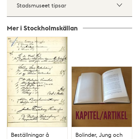
Stadsmuseet tipsar
Mer i Stockholmskällan
Relaterade
poster
och
teman
Beställningar å
Bolinder, Jung och