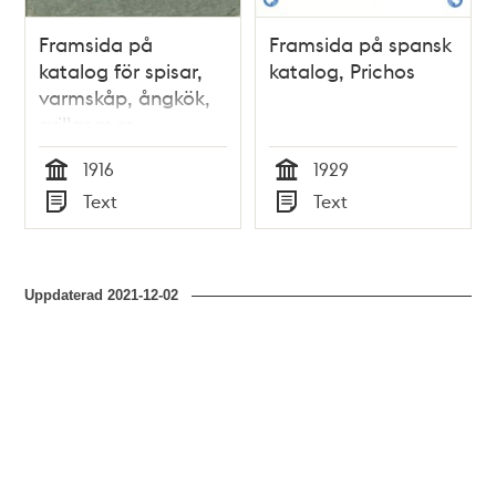
Framsida på
Framsida på spansk
katalog för spisar,
katalog, Prichos
varmskåp, ångkök,
grillar m.m.
1916
1929
Tid
Tid
Text
Text
Typ
Typ
Uppdaterad
2021-12-02