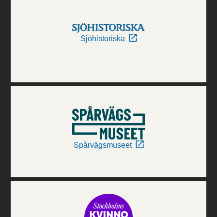
Sjöhistoriska
Spårvägsmuseet