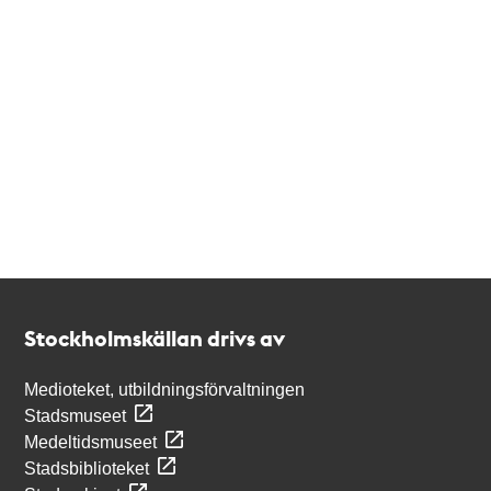
Kontakt
Stockholmskällan
Stockholmskällan drivs av
Medioteket, utbildningsförvaltningen
Stadsmuseet
Medeltidsmuseet
Stadsbiblioteket