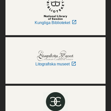
Kungliga Biblioteket
Litografiska museet