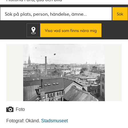
Fritextsök
Sök
Visa vad som finns nära mig
Foto
Fotograf: Okänd.
Stadsmuseet