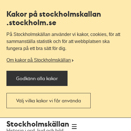
Kakor på stockholmskallan
.stockholm.se
På Stockholmskällan använder vi kakor, cookies, för att
sammanställa statistik och för att webbplatsen ska
fungera på ett bra sätt för dig.
Om kakor på Stockholmskällan
Godkänn alla kakor
Välj vilka kakor vi får använda
Till
Till
Stockholmskällan
navigationen
huvudinnehållet
Historia i ord, ljud och bild