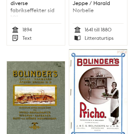
diverse
Jeppe / Harald
fabrikseffekter sid
Norbelie
101
1894
1641 till 1880
Tid
Tid
Text
Litteraturtips
Typ
Typ