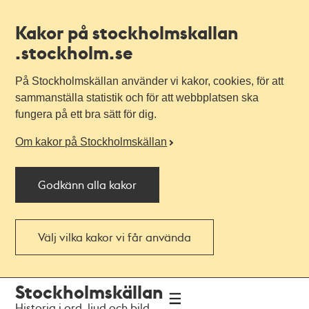
Kakor på stockholmskallan
.stockholm.se
På Stockholmskällan använder vi kakor, cookies, för att
sammanställa statistik och för att webbplatsen ska
fungera på ett bra sätt för dig.
Om kakor på Stockholmskällan
Godkänn alla kakor
Välj vilka kakor vi får använda
Till
Till
Stockholmskällan
navigationen
huvudinnehållet
Historia i ord, ljud och bild