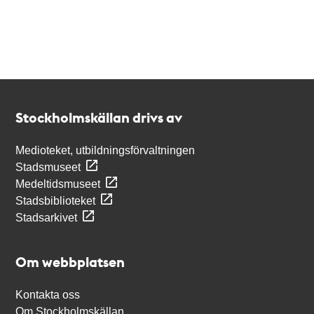
Kontakt
Stockholmskällan
Stockholmskällan drivs av
Medioteket, utbildningsförvaltningen
Stadsmuseet
Medeltidsmuseet
Stadsbiblioteket
Stadsarkivet
Om webbplatsen
Kontakta oss
Om Stockholmskällan