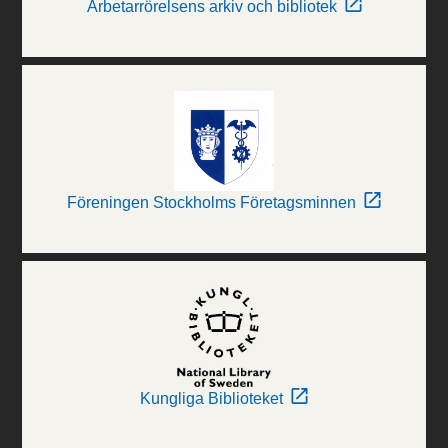
Arbetarrörelsens arkiv och bibliotek
Föreningen Stockholms Företagsminnen
Kungliga Biblioteket