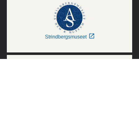
Strindbergsmuseet
Thielska Galleriet