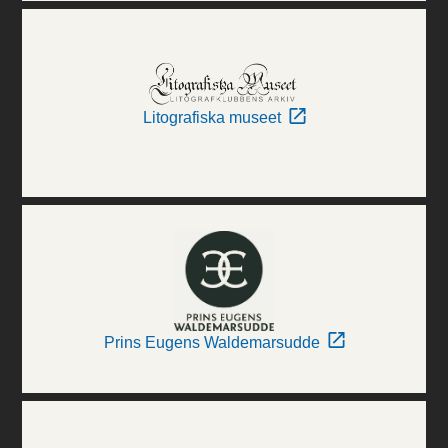
Litografiska museet
Prins Eugens Waldemarsudde