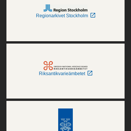
Regionarkivet Stockholm
Riksantikvarieämbetet