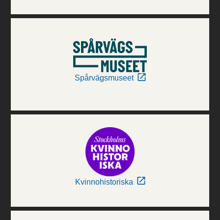
Spårvägsmuseet
Kvinnohistoriska