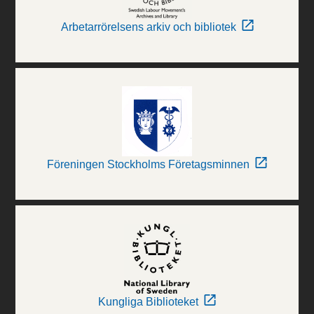
Arbetarrörelsens arkiv och bibliotek
Föreningen Stockholms Företagsminnen
Kungliga Biblioteket