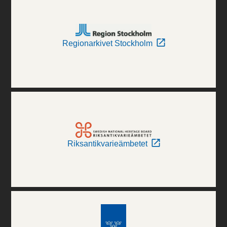
Regionarkivet Stockholm
Riksantikvarieämbetet