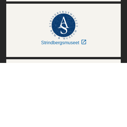
Strindbergsmuseet
Thielska Galleriet