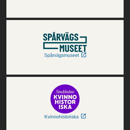
Spårvägsmuseet
Kvinnohistoriska