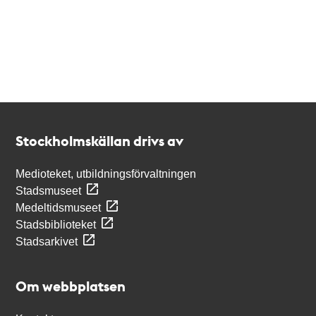
Kontakt
Stockholmskällan
Stockholmskällan drivs av
Medioteket, utbildningsförvaltningen
Stadsmuseet
Medeltidsmuseet
Stadsbiblioteket
Stadsarkivet
Om webbplatsen