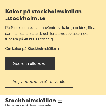
Kakor på stockholmskallan
.stockholm.se
På Stockholmskällan använder vi kakor, cookies, för att
sammanställa statistik och för att webbplatsen ska
fungera på ett bra sätt för dig.
Om kakor på Stockholmskällan
Godkänn alla kakor
Välj vilka kakor vi får använda
Till
Till
Stockholmskällan
navigationen
huvudinnehållet
Historia i ord, ljud och bild