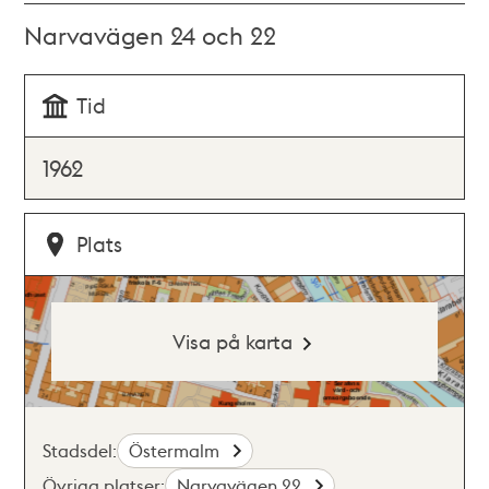
Narvavägen 24 och 22
Tid
1962
Plats
Visa på karta
Stadsdel:
Östermalm
Övriga platser:
Narvavägen 22