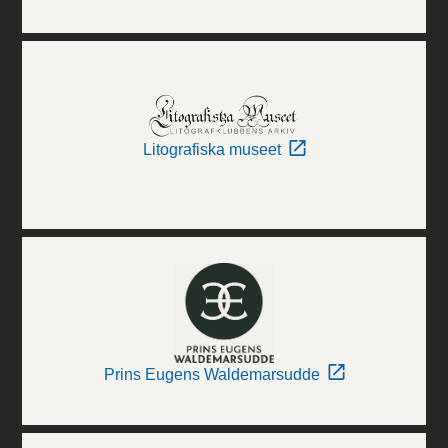
Litografiska museet
Prins Eugens Waldemarsudde