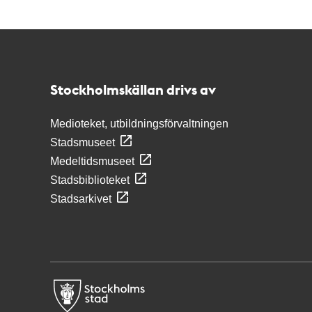
Kontakt
Stockholmskällan
Stockholmskällan drivs av
Medioteket, utbildningsförvaltningen
Stadsmuseet
Medeltidsmuseet
Stadsbiblioteket
Stadsarkivet