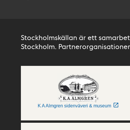
Stockholmskällan är ett samarbete
Stockholm. Partnerorganisationer 
K A Almgren sidenväveri & museum