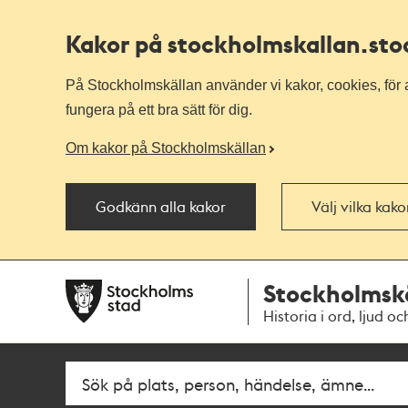
Kakor på stockholmskallan
.st
På Stockholmskällan använder vi kakor, cookies, för a
fungera på ett bra sätt för dig.
Om kakor på Stockholmskällan
Godkänn alla kakor
Välj vilka kak
Till
Till
Stockholmsk
navigationen
huvudinnehållet
Historia i ord, ljud oc
Fritextsök