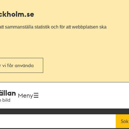
ockholm.se
tt sammanställa statistik och för att webbplatsen ska
or vi får använda
ällan
Meny
h bild
Sök