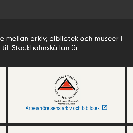
 mellan arkiv, bibliotek och museer i
till Stockholmskällan är:
Arbetarrörelsens arkiv och bibliotek