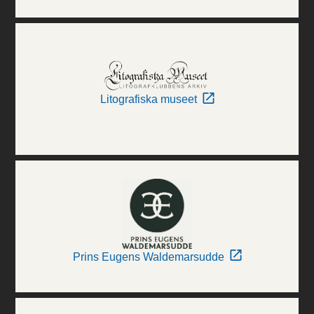
Litografiska museet
Prins Eugens Waldemarsudde