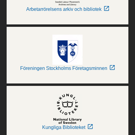
Arbetarrörelsens arkiv och bibliotek
Föreningen Stockholms Företagsminnen
Kungliga Biblioteket