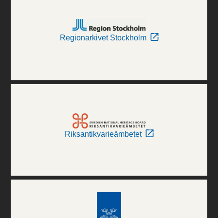
Regionarkivet Stockholm
Riksantikvarieämbetet