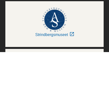
Strindbergsmuseet
Thielska Galleriet