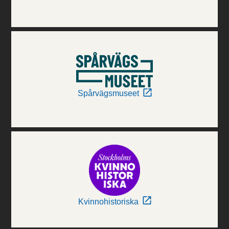
Spårvägsmuseet
Kvinnohistoriska