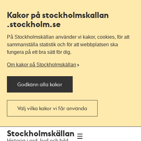
Kakor på stockholmskallan
.stockholm.se
På Stockholmskällan använder vi kakor, cookies, för att
sammanställa statistik och för att webbplatsen ska
fungera på ett bra sätt för dig.
Om kakor på Stockholmskällan
Godkänn alla kakor
Välj vilka kakor vi får använda
Till
Till
Stockholmskällan
navigationen
huvudinnehållet
Historia i ord, ljud och bild