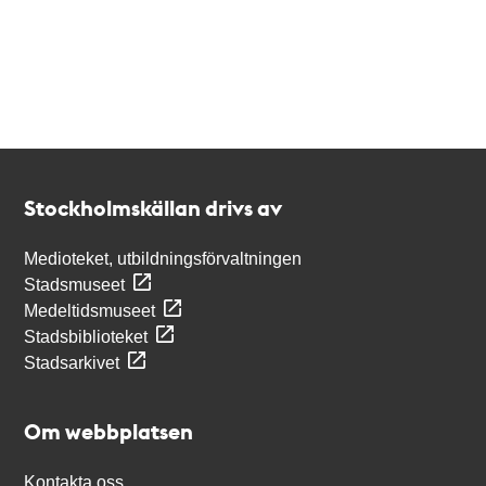
Kontakt
Stockholmskällan
Stockholmskällan drivs av
Medioteket, utbildningsförvaltningen
Stadsmuseet
Medeltidsmuseet
Stadsbiblioteket
Stadsarkivet
Om webbplatsen
Kontakta oss