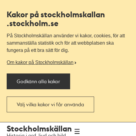
Kakor på stockholmskallan
.stockholm.se
På Stockholmskällan använder vi kakor, cookies, för att
sammanställa statistik och för att webbplatsen ska
fungera på ett bra sätt för dig.
Om kakor på Stockholmskällan
Godkänn alla kakor
Välj vilka kakor vi får använda
Till
Till
Stockholmskällan
navigationen
huvudinnehållet
Historia i ord, ljud och bild