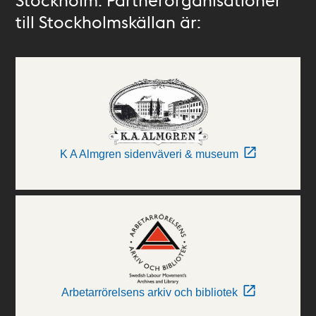
till Stockholmskällan är:
K A Almgren sidenväveri & museum
Arbetarrörelsens arkiv och bibliotek