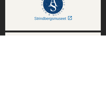
Strindbergsmuseet
Thielska Galleriet
Världskulturmuseerna