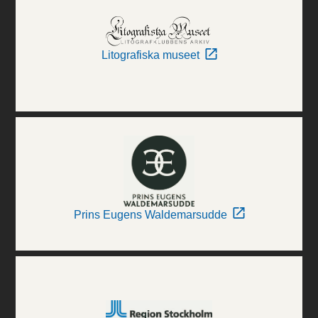
Litografiska museet
Prins Eugens Waldemarsudde