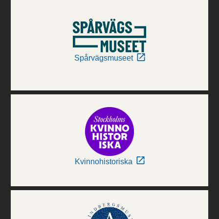
Spårvägsmuseet
Kvinnohistoriska