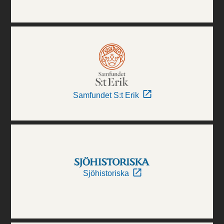
Samfundet S:t Erik
Sjöhistoriska