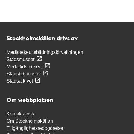
Kontakt
Stockholmskällan
Stockholmskällan drivs av
Medioteket, utbildningsförvaltningen
Stadsmuseet
Medeltidsmuseet
Stadsbiblioteket
Stadsarkivet
Om webbplatsen
Kontakta oss
Om Stockholmskällan
Tillgänglighetsredogörelse