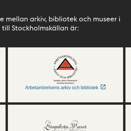
 mellan arkiv, bibliotek och museer i
till Stockholmskällan är:
Arbetarrörelsens arkiv och bibliotek