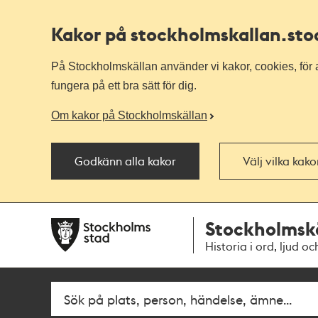
Kakor på stockholmskallan
.st
På Stockholmskällan använder vi kakor, cookies, för a
fungera på ett bra sätt för dig.
Om kakor på Stockholmskällan
Godkänn alla kakor
Välj vilka kak
Till
Till
Stockholmsk
navigationen
huvudinnehållet
Historia i ord, ljud oc
Fritextsök