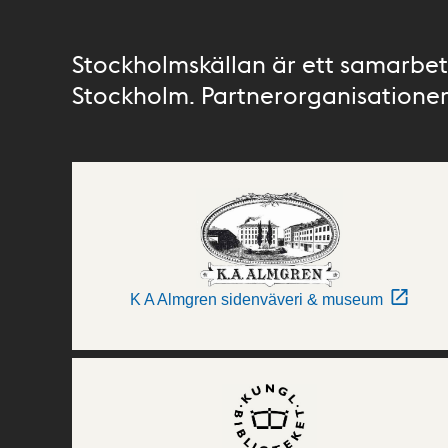
Stockholmskällan är ett samarbete
Stockholm. Partnerorganisationer 
K A Almgren sidenväveri & museum