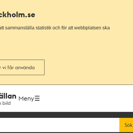
ockholm.se
tt sammanställa statistik och för att webbplatsen ska
or vi får använda
ällan
Meny
h bild
Sök