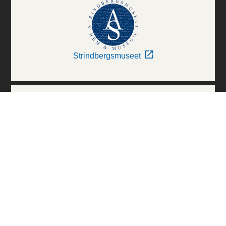
Strindbergsmuseet
Thielska Galleriet