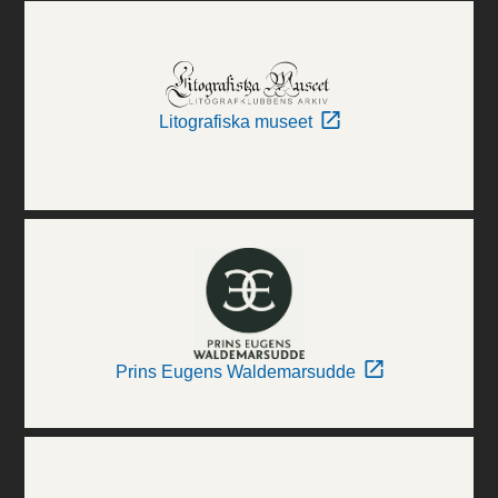
Litografiska museet
Prins Eugens Waldemarsudde