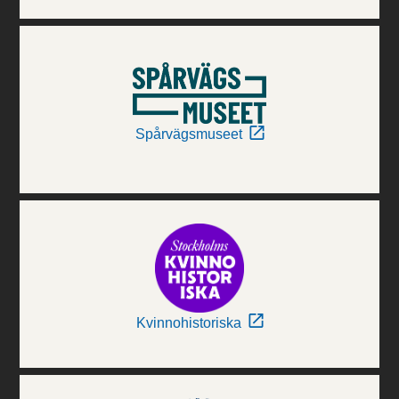
Spårvägsmuseet
Kvinnohistoriska