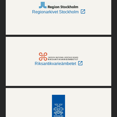
Regionarkivet Stockholm
Riksantikvarieämbetet