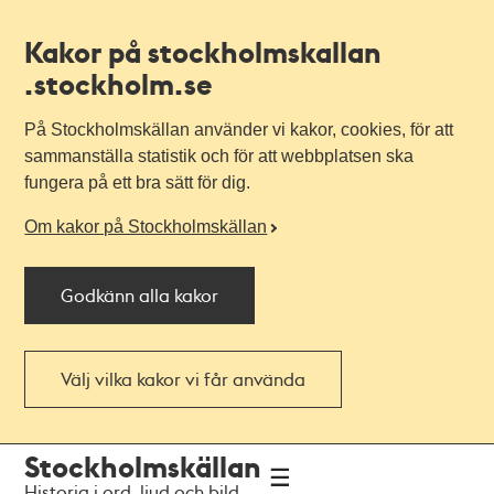
Kakor på stockholmskallan
.stockholm.se
På Stockholmskällan använder vi kakor, cookies, för att
sammanställa statistik och för att webbplatsen ska
fungera på ett bra sätt för dig.
Om kakor på Stockholmskällan
Godkänn alla kakor
Välj vilka kakor vi får använda
Till
Till
Stockholmskällan
navigationen
huvudinnehållet
Historia i ord, ljud och bild