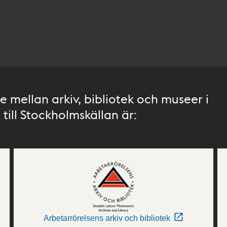
 mellan arkiv, bibliotek och museer i
till Stockholmskällan är:
Arbetarrörelsens arkiv och bibliotek