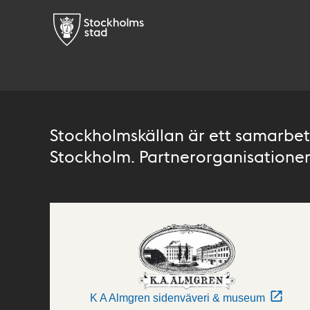
Stockholmskällan är ett samarbete
Stockholm. Partnerorganisationer 
K A Almgren sidenväveri & museum