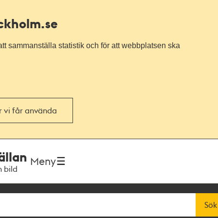
ockholm.se
tt sammanställa statistik och för att webbplatsen ska
or vi får använda
ällan
Meny
h bild
Sök