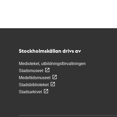
Kontakt
Stockholmskällan
Stockholmskällan drivs av
Medioteket, utbildningsförvaltningen
Stadsmuseet
Medeltidsmuseet
Stadsbiblioteket
Stadsarkivet