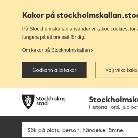
Kakor på stockholmskallan
.st
På Stockholmskällan använder vi kakor, cookies, för a
fungera på ett bra sätt för dig.
Om kakor på Stockholmskällan
Godkänn alla kakor
Välj vilka kak
Till
Till
Stockholmsk
navigationen
huvudinnehållet
Historia i ord, ljud oc
Fritextsök