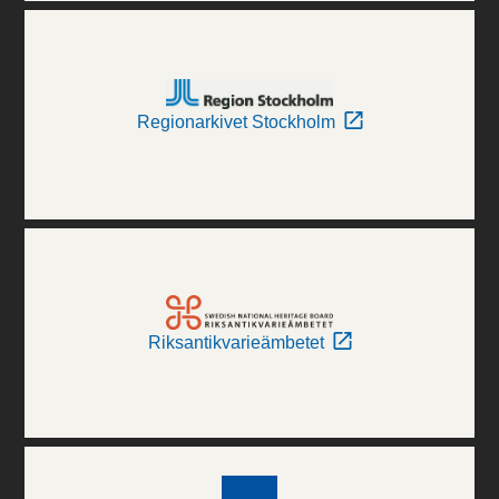
Regionarkivet Stockholm
Riksantikvarieämbetet