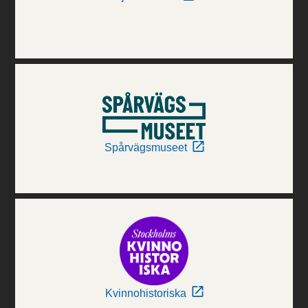
Spårvägsmuseet
Kvinnohistoriska