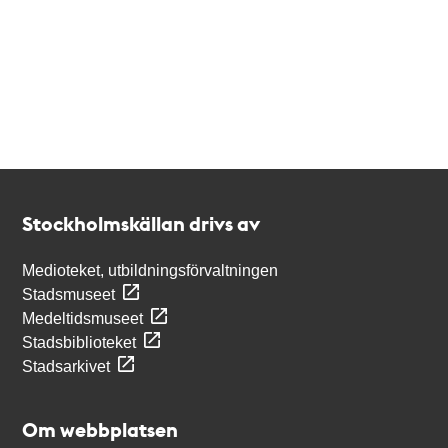
Kontakt
Stockholmskällan
Stockholmskällan drivs av
Medioteket, utbildningsförvaltningen
Stadsmuseet
Medeltidsmuseet
Stadsbiblioteket
Stadsarkivet
Om webbplatsen