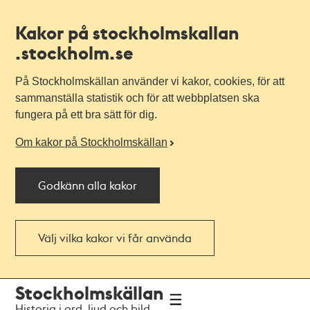
Kakor på stockholmskallan
.stockholm.se
På Stockholmskällan använder vi kakor, cookies, för att
sammanställa statistik och för att webbplatsen ska
fungera på ett bra sätt för dig.
Om kakor på Stockholmskällan
Godkänn alla kakor
Välj vilka kakor vi får använda
Till
Till
Stockholmskällan
navigationen
huvudinnehållet
Historia i ord, ljud och bild