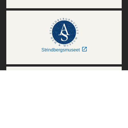
Strindbergsmuseet
Thielska Galleriet