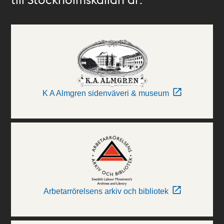
K A Almgren sidenväveri & museum
Arbetarrörelsens arkiv och bibliotek