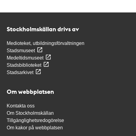
Kontakt
Stockholmskällan
Stockholmskällan drivs av
Medioteket, utbildningsförvaltningen
Stadsmuseet
Medeltidsmuseet
Stadsbiblioteket
Stadsarkivet
Om webbplatsen
Kontakta oss
Om Stockholmskällan
Tillgänglighetsredogörelse
Om kakor på webbplatsen