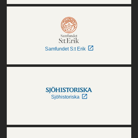
Samfundet S:t Erik
Sjöhistoriska