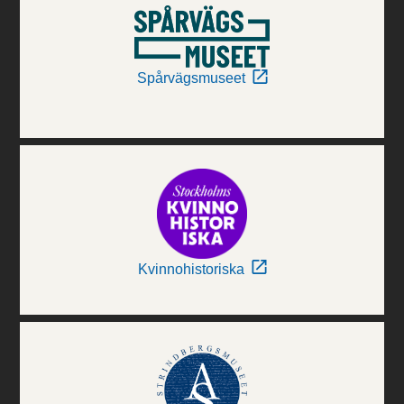
Spårvägsmuseet
Kvinnohistoriska