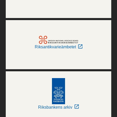
Riksantikvarieämbetet
Riksbankens arkiv