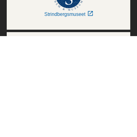
Strindbergsmuseet
Thielska Galleriet
Världskulturmuseerna