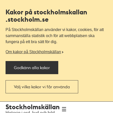
Kakor på stockholmskallan
.stockholm.se
På Stockholmskällan använder vi kakor, cookies, för att
sammanställa statistik och för att webbplatsen ska
fungera på ett bra sätt för dig.
Om kakor på Stockholmskällan
Godkänn alla kakor
Välj vilka kakor vi får använda
Till
Till
Stockholmskällan
navigationen
huvudinnehållet
Historia i ord, ljud och bild