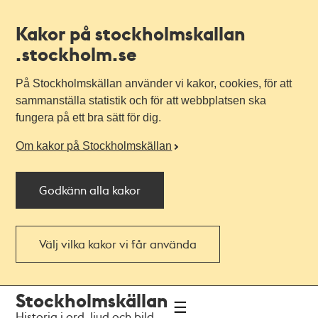
Kakor på stockholmskallan
.stockholm.se
På Stockholmskällan använder vi kakor, cookies, för att
sammanställa statistik och för att webbplatsen ska
fungera på ett bra sätt för dig.
Om kakor på Stockholmskällan
Godkänn alla kakor
Välj vilka kakor vi får använda
Till
Till
Stockholmskällan
navigationen
huvudinnehållet
Historia i ord, ljud och bild