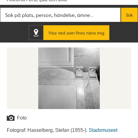
Fritextsök
Sök
Visa vad som finns nära mig
Foto
Fotograf: Hasselberg, Stefan (1955-).
Stadsmuseet