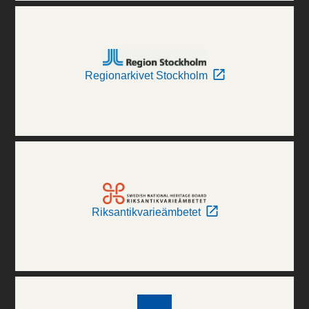
Regionarkivet Stockholm
Riksantikvarieämbetet