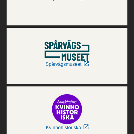
Spårvägsmuseet
Kvinnohistoriska