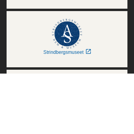
Strindbergsmuseet
Thielska Galleriet