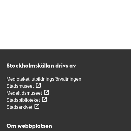
Kontakt
Stockholmskällan
Stockholmskällan drivs av
Medioteket, utbildningsförvaltningen
Stadsmuseet
Medeltidsmuseet
Stadsbiblioteket
Stadsarkivet
Om webbplatsen