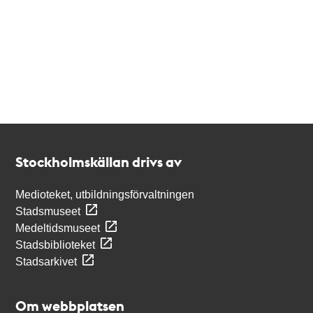
Kontakt
Stockholmskällan
Stockholmskällan drivs av
Medioteket, utbildningsförvaltningen
Stadsmuseet
Medeltidsmuseet
Stadsbiblioteket
Stadsarkivet
Om webbplatsen