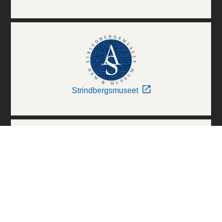
Strindbergsmuseet
Thielska Galleriet