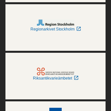
Regionarkivet Stockholm
Riksantikvarieämbetet