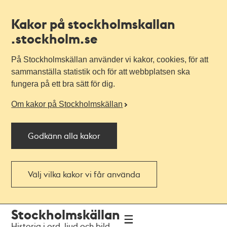
Kakor på stockholmskallan
.stockholm.se
På Stockholmskällan använder vi kakor, cookies, för att
sammanställa statistik och för att webbplatsen ska
fungera på ett bra sätt för dig.
Om kakor på Stockholmskällan
Godkänn alla kakor
Välj vilka kakor vi får använda
Till
Till
Stockholmskällan
navigationen
huvudinnehållet
Historia i ord, ljud och bild