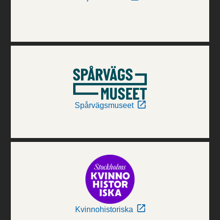
Spårvägsmuseet
Kvinnohistoriska