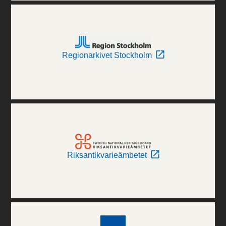
Regionarkivet Stockholm
Riksantikvarieämbetet