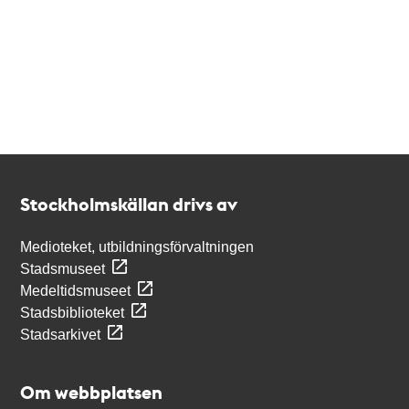
Kontakt
Stockholmskällan
Stockholmskällan drivs av
Medioteket, utbildningsförvaltningen
Stadsmuseet
Medeltidsmuseet
Stadsbiblioteket
Stadsarkivet
Om webbplatsen