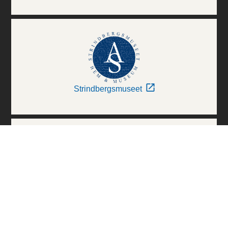
Strindbergsmuseet
Thielska Galleriet