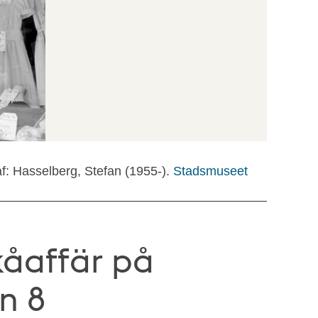
f: Hasselberg, Stefan (1955-).
Stadsmuseet
kåaffär på
n 8