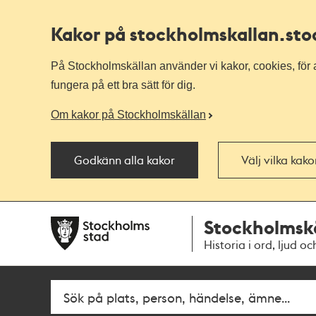
Kakor på stockholmskallan
.st
På Stockholmskällan använder vi kakor, cookies, för a
fungera på ett bra sätt för dig.
Om kakor på Stockholmskällan
Godkänn alla kakor
Välj vilka kak
Till
Till
Stockholmsk
navigationen
huvudinnehållet
Historia i ord, ljud oc
Fritextsök