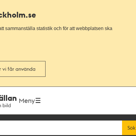
ockholm.se
tt sammanställa statistik och för att webbplatsen ska
or vi får använda
ällan
Meny
h bild
Sök