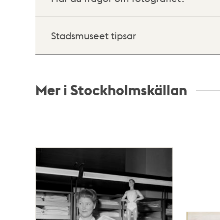
Stadsmuseet tipsar
Mer i Stockholmskällan
Relaterade
poster
och
teman