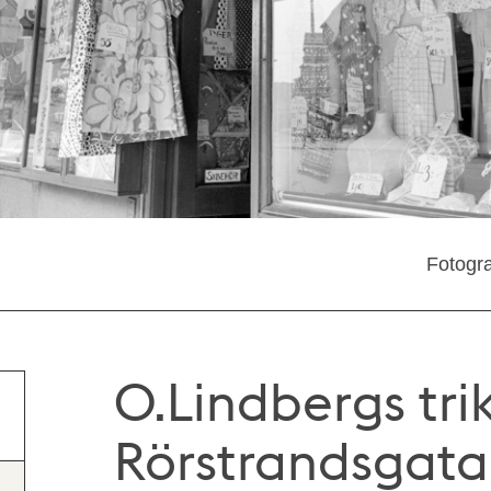
Fotogra
O.Lindbergs tri
Rörstrandsgata