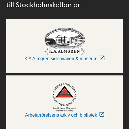
till Stockholmskällan är:
K A Almgren sidenväveri & museum
Arbetarrörelsens arkiv och bibliotek