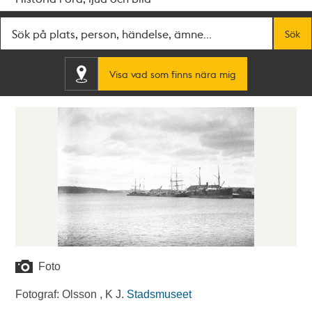
Fritextsök
Sök
Visa vad som finns nära mig
Foto
Fotograf: Olsson , K J.
Stadsmuseet