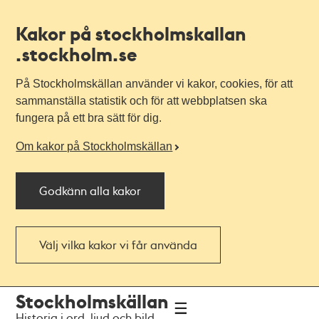
Kakor på stockholmskallan
.stockholm.se
På Stockholmskällan använder vi kakor, cookies, för att
sammanställa statistik och för att webbplatsen ska
fungera på ett bra sätt för dig.
Om kakor på Stockholmskällan
Godkänn alla kakor
Välj vilka kakor vi får använda
Till
Till
Stockholmskällan
navigationen
huvudinnehållet
Historia i ord, ljud och bild