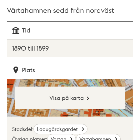
Värtahamnen sedd från nordväst
Tid
1890 till 1899
Plats
Visa på karta
Stadsdel:
Ladugårdsgärdet
Övriga platser:
Värtan
Värtahamnen