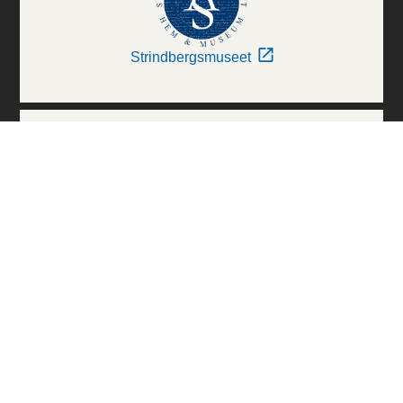
Strindbergsmuseet
Thielska Galleriet
Världskulturmuseerna