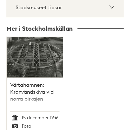
Stadsmuseet tipsar
Mer i Stockholmskällan
Relaterade
poster
och
teman
Värtahamnen:
Kranvändskiva vid
norra pirkajen
15 december 1936
Tid
Foto