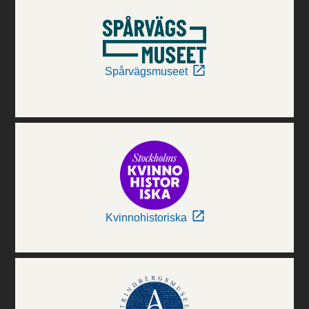
Spårvägsmuseet
Kvinnohistoriska