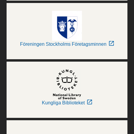
Föreningen Stockholms Företagsminnen
Kungliga Biblioteket