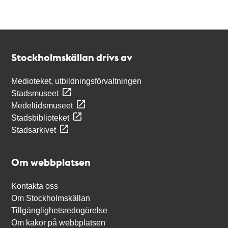
Kontakt
Stockholmskällan
Stockholmskällan drivs av
Medioteket, utbildningsförvaltningen
Stadsmuseet
Medeltidsmuseet
Stadsbiblioteket
Stadsarkivet
Om webbplatsen
Kontakta oss
Om Stockholmskällan
Tillgänglighetsredogörelse
Om kakor på webbplatsen