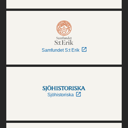
Samfundet S:t Erik
Sjöhistoriska