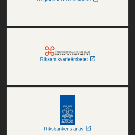
Riksantikvarieämbetet
Riksbankens arkiv