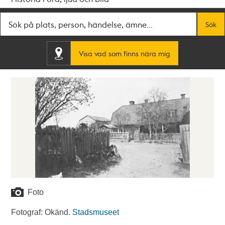
Fritextsök
Sök
Visa vad som finns nära mig
Foto
Fotograf: Okänd.
Stadsmuseet