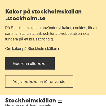
Kakor på stockholmskallan
.stockholm.se
På Stockholmskällan använder vi kakor, cookies, för att
sammanställa statistik och för att webbplatsen ska
fungera på ett bra sätt för dig.
Om kakor på Stockholmskällan
Godkänn alla kakor
Välj vilka kakor vi får använda
Till
Till
Stockholmskällan
navigationen
huvudinnehållet
Historia i ord, ljud och bild