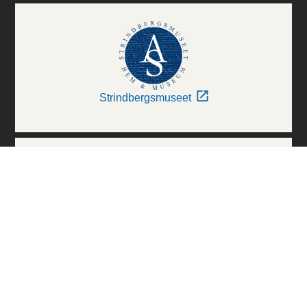
Strindbergsmuseet
Thielska Galleriet