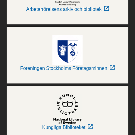
Arbetarrörelsens arkiv och bibliotek
Föreningen Stockholms Företagsminnen
Kungliga Biblioteket