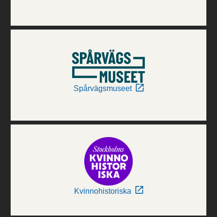
Spårvägsmuseet
Kvinnohistoriska