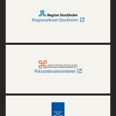
Regionarkivet Stockholm
Riksantikvarieämbetet