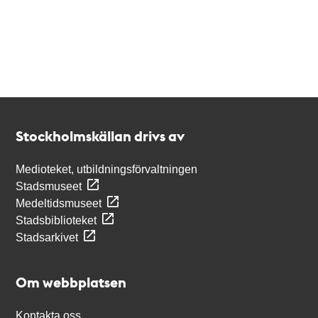
Kontakt
Stockholmskällan
Stockholmskällan drivs av
Medioteket, utbildningsförvaltningen
Stadsmuseet
Medeltidsmuseet
Stadsbiblioteket
Stadsarkivet
Om webbplatsen
Kontakta oss