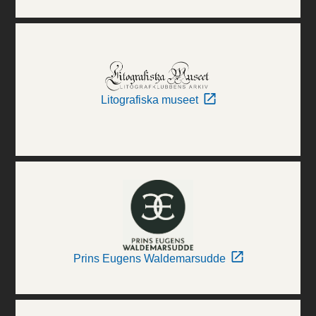
Litografiska museet
Prins Eugens Waldemarsudde