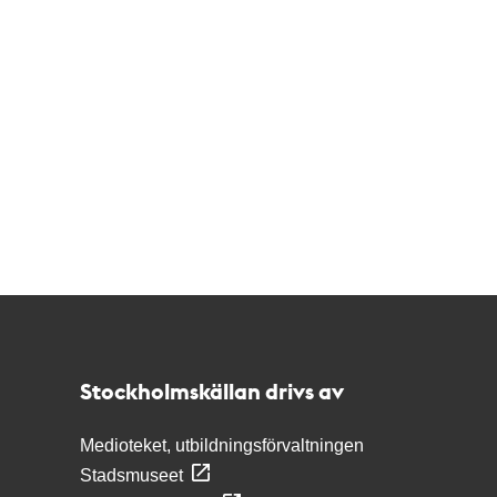
Kontakt
Stockholmskällan
Stockholmskällan drivs av
Medioteket, utbildningsförvaltningen
Stadsmuseet