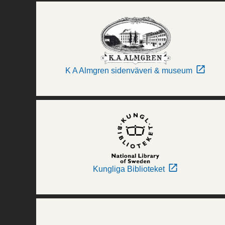
K A Almgren sidenväveri & museum
Kungliga Biblioteket