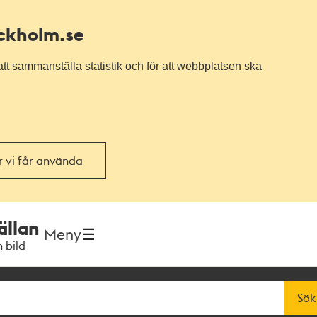
ockholm.se
tt sammanställa statistik och för att webbplatsen ska
or vi får använda
ällan
Meny
h bild
Sök