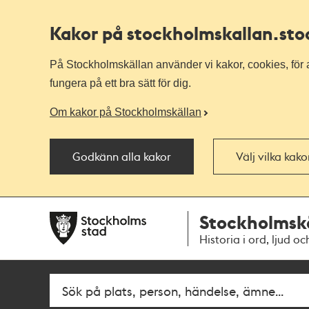
Kakor på stockholmskallan
.st
På Stockholmskällan använder vi kakor, cookies, för a
fungera på ett bra sätt för dig.
Om kakor på Stockholmskällan
Godkänn alla kakor
Välj vilka kak
Till
Till
Stockholmsk
navigationen
huvudinnehållet
Historia i ord, ljud oc
Fritextsök