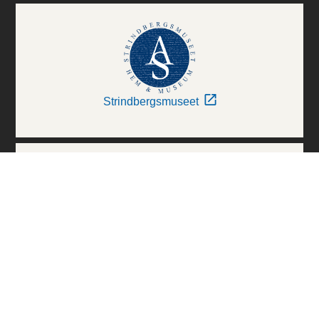
Strindbergsmuseet
Thielska Galleriet