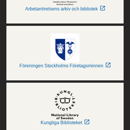
Arbetarrörelsens arkiv och bibliotek
Föreningen Stockholms Företagsminnen
Kungliga Biblioteket