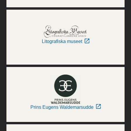
Litografiska museet
Prins Eugens Waldemarsudde