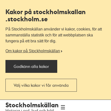
Kakor på stockholmskallan
.stockholm.se
På Stockholmskällan använder vi kakor, cookies, för att
sammanställa statistik och för att webbplatsen ska
fungera på ett bra sätt för dig.
Om kakor på Stockholmskällan
Godkänn alla kakor
Välj vilka kakor vi får använda
Till
Till
Stockholmskällan
navigationen
huvudinnehållet
Historia i ord, ljud och bild