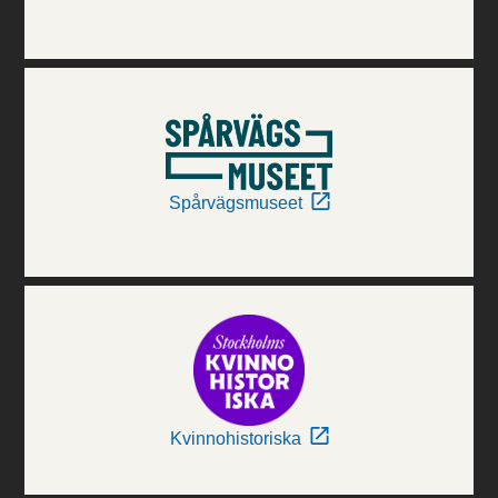
Spårvägsmuseet
Kvinnohistoriska