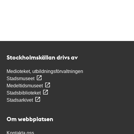
Kontakt
Stockholmskällan
Stockholmskällan drivs av
Medioteket, utbildningsförvaltningen
Stadsmuseet
Medeltidsmuseet
Stadsbiblioteket
Stadsarkivet
Om webbplatsen
Kontakta oss