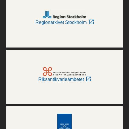
Regionarkivet Stockholm
Riksantikvarieämbetet