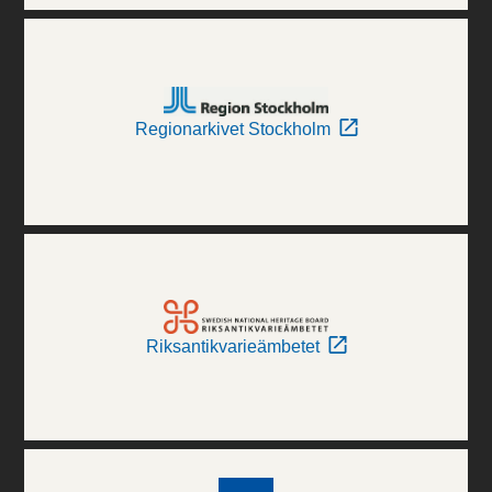
Regionarkivet Stockholm
Riksantikvarieämbetet