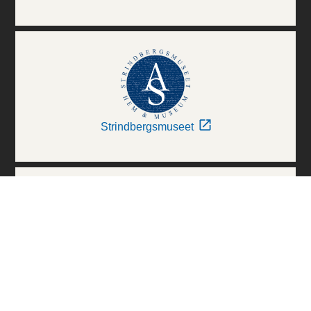
Strindbergsmuseet
Thielska Galleriet