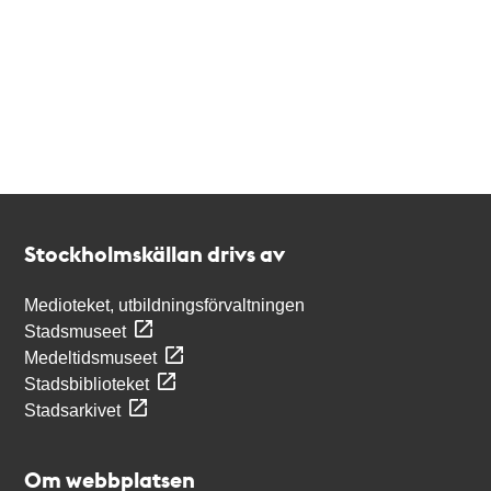
Kontakt
Stockholmskällan
Stockholmskällan drivs av
Medioteket, utbildningsförvaltningen
Stadsmuseet
Medeltidsmuseet
Stadsbiblioteket
Stadsarkivet
Om webbplatsen