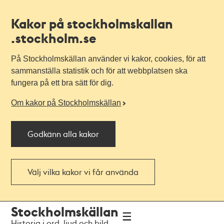
Kakor på stockholmskallan
.stockholm.se
På Stockholmskällan använder vi kakor, cookies, för att
sammanställa statistik och för att webbplatsen ska
fungera på ett bra sätt för dig.
Om kakor på Stockholmskällan
Godkänn alla kakor
Välj vilka kakor vi får använda
Till
Till
Stockholmskällan
navigationen
huvudinnehållet
Historia i ord, ljud och bild