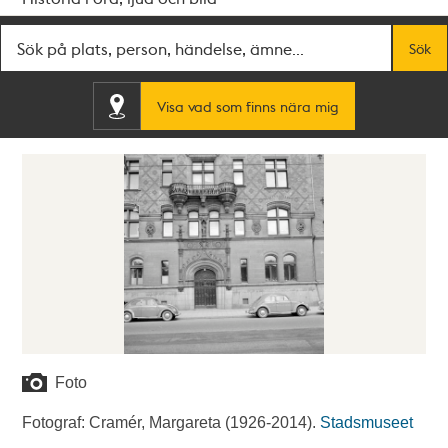
Fritextsök
Sök
Visa vad som finns nära mig
Foto
Fotograf: Cramér, Margareta (1926-2014).
Stadsmuseet