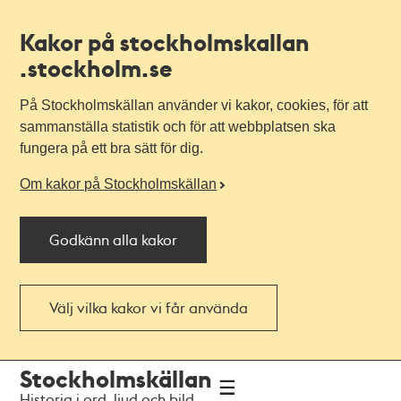
Kakor på stockholmskallan
.stockholm.se
På Stockholmskällan använder vi kakor, cookies, för att
sammanställa statistik och för att webbplatsen ska
fungera på ett bra sätt för dig.
Om kakor på Stockholmskällan
Godkänn alla kakor
Välj vilka kakor vi får använda
Till
Till
Stockholmskällan
navigationen
huvudinnehållet
Historia i ord, ljud och bild