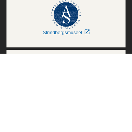
Strindbergsmuseet
Thielska Galleriet