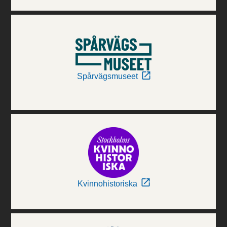
Spårvägsmuseet
Kvinnohistoriska