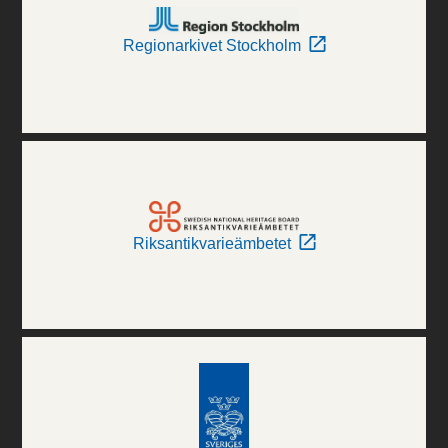
Regionarkivet Stockholm
Riksantikvarieämbetet