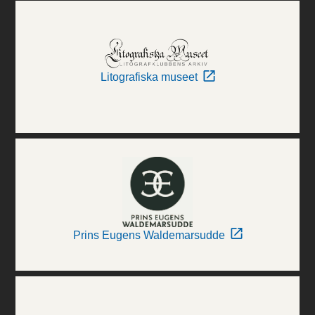
Litografiska museet
Prins Eugens Waldemarsudde