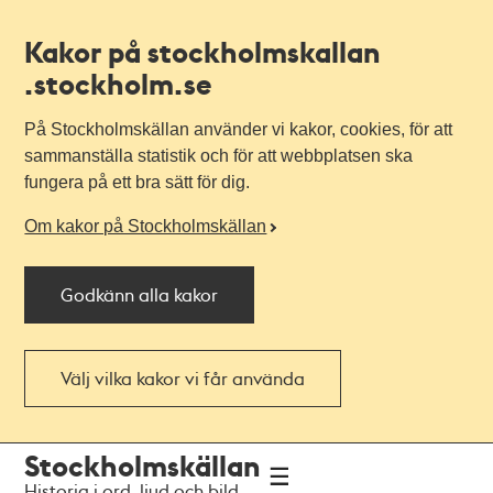
Kakor på stockholmskallan
.stockholm.se
På Stockholmskällan använder vi kakor, cookies, för att
sammanställa statistik och för att webbplatsen ska
fungera på ett bra sätt för dig.
Om kakor på Stockholmskällan
Godkänn alla kakor
Välj vilka kakor vi får använda
Till
Till
Stockholmskällan
navigationen
huvudinnehållet
Historia i ord, ljud och bild