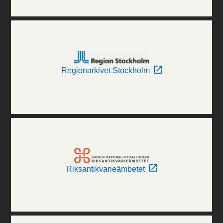
Regionarkivet Stockholm
Riksantikvarieämbetet