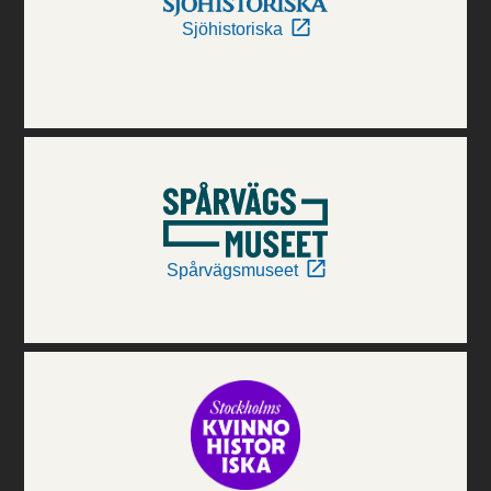
Sjöhistoriska
Spårvägsmuseet