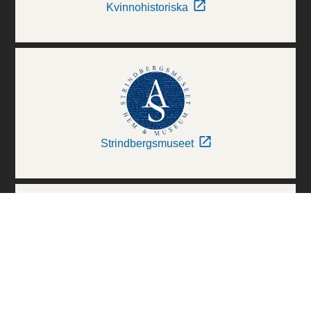
Kvinnohistoriska
Strindbergsmuseet
Thielska Galleriet