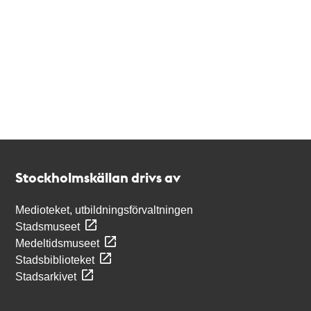
Kontakt
Stockholmskällan
Stockholmskällan drivs av
Medioteket, utbildningsförvaltningen
Stadsmuseet
Medeltidsmuseet
Stadsbiblioteket
Stadsarkivet