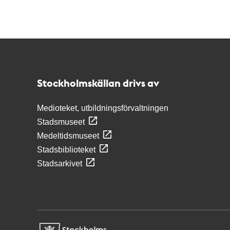
Kontakt
Stockholmskällan
Stockholmskällan drivs av
Medioteket, utbildningsförvaltningen
Stadsmuseet
Medeltidsmuseet
Stadsbiblioteket
Stadsarkivet