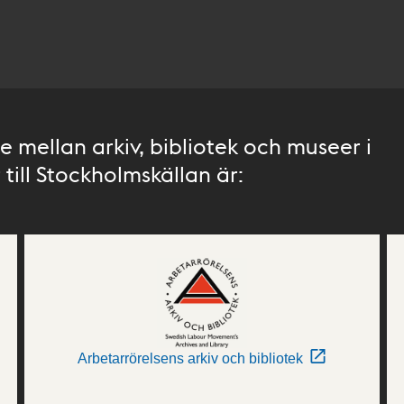
 mellan arkiv, bibliotek och museer i
till Stockholmskällan är:
Arbetarrörelsens arkiv och bibliotek