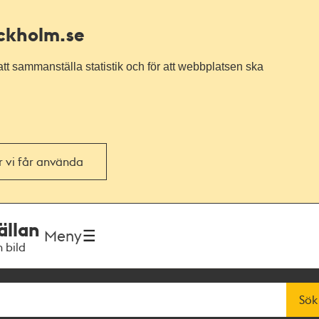
ockholm.se
tt sammanställa statistik och för att webbplatsen ska
or vi får använda
ällan
Meny
h bild
Sök