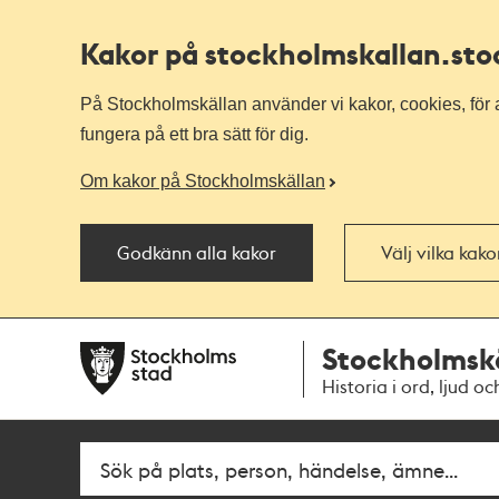
Kakor på stockholmskallan
.st
På Stockholmskällan använder vi kakor, cookies, för a
fungera på ett bra sätt för dig.
Om kakor på Stockholmskällan
Godkänn alla kakor
Välj vilka kak
Till
Till
Stockholmsk
navigationen
huvudinnehållet
Historia i ord, ljud oc
Fritextsök