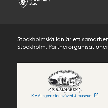
Stockholmskällan är ett samarbete
Stockholm. Partnerorganisationer 
K A Almgren sidenväveri & museum