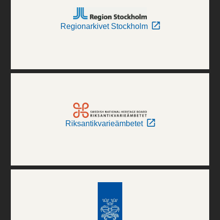
Regionarkivet Stockholm
Riksantikvarieämbetet