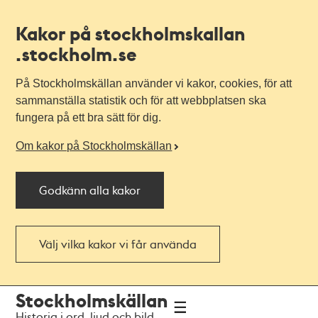
Kakor på stockholmskallan
.stockholm.se
På Stockholmskällan använder vi kakor, cookies, för att
sammanställa statistik och för att webbplatsen ska
fungera på ett bra sätt för dig.
Om kakor på Stockholmskällan
Godkänn alla kakor
Välj vilka kakor vi får använda
Till
Till
Stockholmskällan
navigationen
huvudinnehållet
Historia i ord, ljud och bild