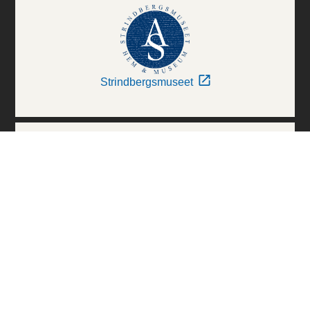
Strindbergsmuseet
Thielska Galleriet