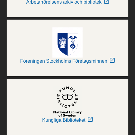
Arbetarrörelsens arkiv och bibliotek
Föreningen Stockholms Företagsminnen
Kungliga Biblioteket