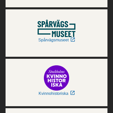
Spårvägsmuseet
Kvinnohistoriska