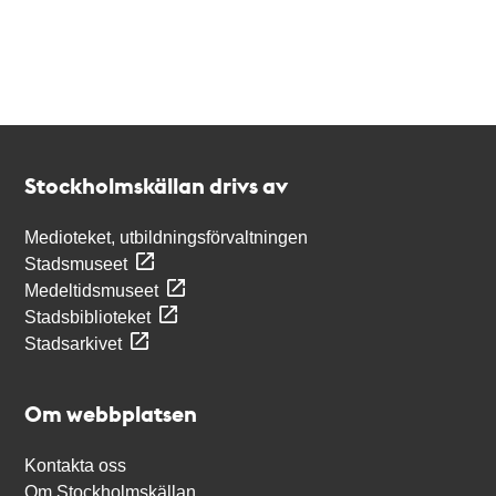
Kontakt
Stockholmskällan
Stockholmskällan drivs av
Medioteket, utbildningsförvaltningen
Stadsmuseet
Medeltidsmuseet
Stadsbiblioteket
Stadsarkivet
Om webbplatsen
Kontakta oss
Om Stockholmskällan