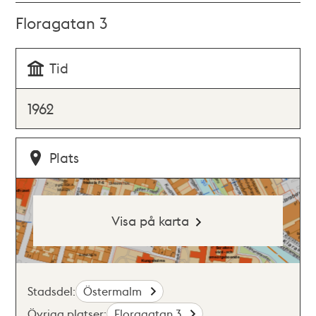
Floragatan 3
Tid
1962
Plats
Visa på karta
Stadsdel:
Östermalm
Övriga platser:
Floragatan 3