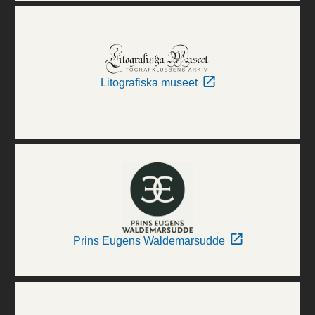
Litografiska museet
Prins Eugens Waldemarsudde