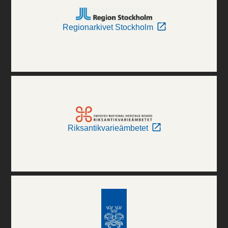
Regionarkivet Stockholm
Riksantikvarieämbetet