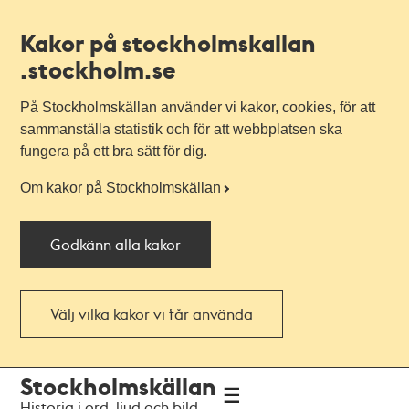
Kakor på stockholmskallan
.stockholm.se
På Stockholmskällan använder vi kakor, cookies, för att
sammanställa statistik och för att webbplatsen ska
fungera på ett bra sätt för dig.
Om kakor på Stockholmskällan
Godkänn alla kakor
Välj vilka kakor vi får använda
Till
Till
Stockholmskällan
navigationen
huvudinnehållet
Historia i ord, ljud och bild