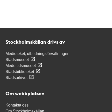
Kontakt
Stockholmskällan
Stockholmskällan drivs av
Medioteket, utbildningsförvaltningen
Stadsmuseet
Medeltidsmuseet
Stadsbiblioteket
Stadsarkivet
Om webbplatsen
Kontakta oss
Om Stockholmskällan