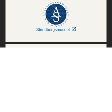
Strindbergsmuseet
Thielska Galleriet