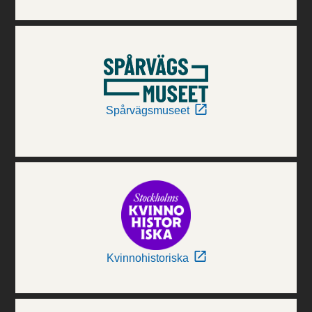
Spårvägsmuseet
Kvinnohistoriska