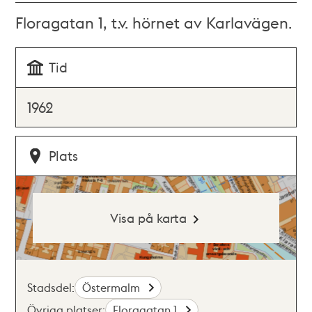
Floragatan 1, t.v. hörnet av Karlavägen.
Tid
1962
Plats
Visa på karta
Stadsdel:
Östermalm
Övriga platser:
Floragatan 1