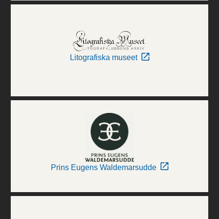
Litografiska museet
Prins Eugens Waldemarsudde