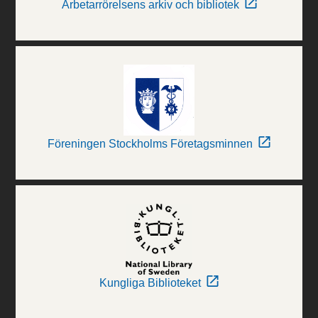
Arbetarrörelsens arkiv och bibliotek
Föreningen Stockholms Företagsminnen
Kungliga Biblioteket