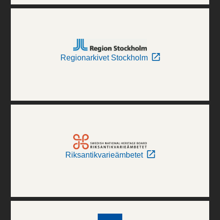
Regionarkivet Stockholm
Riksantikvarieämbetet