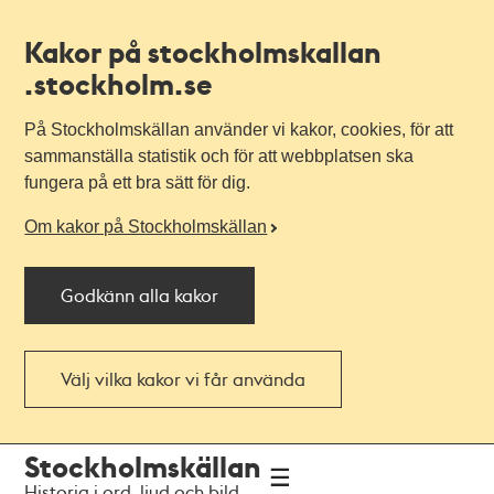
Kakor på stockholmskallan
.stockholm.se
På Stockholmskällan använder vi kakor, cookies, för att
sammanställa statistik och för att webbplatsen ska
fungera på ett bra sätt för dig.
Om kakor på Stockholmskällan
Godkänn alla kakor
Välj vilka kakor vi får använda
Till
Till
Stockholmskällan
navigationen
huvudinnehållet
Historia i ord, ljud och bild