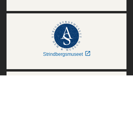
Strindbergsmuseet
Thielska Galleriet