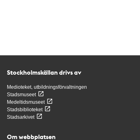
Kontakt
Stockholmskällan
Stockholmskällan drivs av
Medioteket, utbildningsförvaltningen
Stadsmuseet
Medeltidsmuseet
Stadsbiblioteket
Stadsarkivet
Om webbplatsen