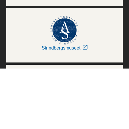
Strindbergsmuseet
Thielska Galleriet