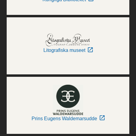
Litografiska museet
Prins Eugens Waldemarsudde