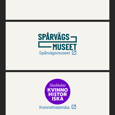
Spårvägsmuseet
Kvinnohistoriska