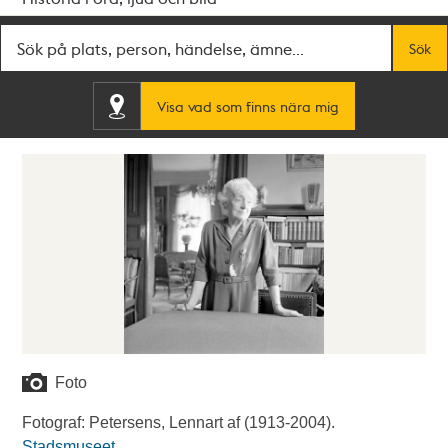
Fritextsök
Sök
Visa vad som finns nära mig
Foto
Fotograf: Petersens, Lennart af (1913-2004).
Stadsmuseet