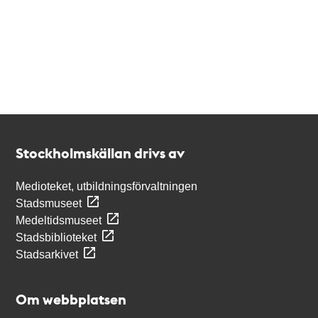
Kontakt
Stockholmskällan
Stockholmskällan drivs av
Medioteket, utbildningsförvaltningen
Stadsmuseet
Medeltidsmuseet
Stadsbiblioteket
Stadsarkivet
Om webbplatsen