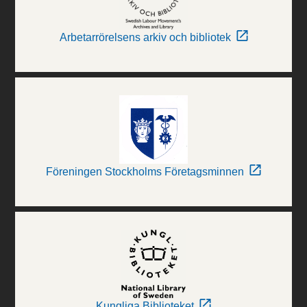
Arbetarrörelsens arkiv och bibliotek
Föreningen Stockholms Företagsminnen
Kungliga Biblioteket