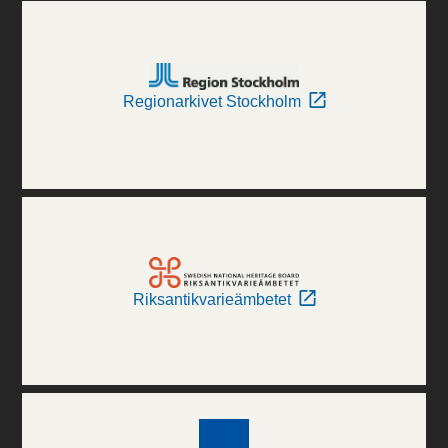
Regionarkivet Stockholm
Riksantikvarieämbetet