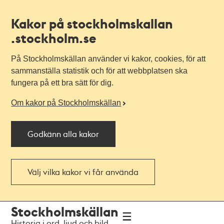
Kakor på stockholmskallan
.stockholm.se
På Stockholmskällan använder vi kakor, cookies, för att
sammanställa statistik och för att webbplatsen ska
fungera på ett bra sätt för dig.
Om kakor på Stockholmskällan
Godkänn alla kakor
Välj vilka kakor vi får använda
Till
Till
Stockholmskällan
navigationen
huvudinnehållet
Historia i ord, ljud och bild